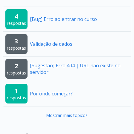
4
[Bug] Erro ao entrar no curso
respostas
3
Validação de dados
respostas
2
[Sugestão] Erro 404 | URL não existe no
servidor
respostas
1
Por onde começar?
respostas
Mostrar mais tópicos