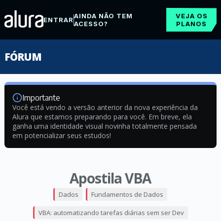
AINDA NÃO TEM
VEJA OS
ENTRAR
ACESSO?
PLANOS
FÓRUM
Importante
Você está vendo a versão anterior da nova experiência da
Alura que estamos preparando para você. Em breve, ela
ganha uma identidade visual novinha totalmente pensada
em potencializar seus estudos!
Apostila VBA
Dados
Fundamentos de Dados
VBA: automatizando tarefas diárias sem ser Dev