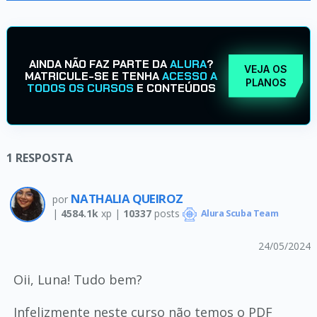
AINDA NÃO FAZ PARTE DA
ALURA
?
VEJA OS
MATRICULE-SE E TENHA
ACESSO A
PLANOS
TODOS OS CURSOS
E CONTEÚDOS
1
RESPOSTA
NATHALIA QUEIROZ
por
|
4584.1k
xp |
10337
posts
Alura Scuba Team
24/05/2024
Oii, Luna! Tudo bem?
Infelizmente neste curso não temos o PDF