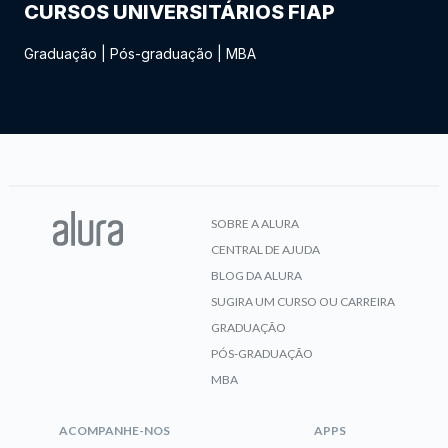
CURSOS UNIVERSITÁRIOS FIAP
Graduação
|
Pós-graduação
|
MBA
SOBRE A ALURA
CENTRAL DE AJUDA
BLOG DA ALURA
SUGIRA UM CURSO OU CARREIRA
GRADUAÇÃO
PÓS-GRADUAÇÃO
MBA
ACOMPANHE-NOS
APPS