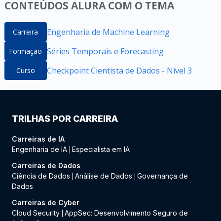
CONTEÚDOS ALURA COM O TEMA
Engenharia de Machine Learning
Carreira
Séries Temporais e Forecasting
Formação
Checkpoint Cientista de Dados - Nível 3
Curso
TRILHAS POR CARREIRA
Carreiras de IA
Engenharia de IA
Especialista em IA
|
Carreiras de Dados
Ciência de Dados
Análise de Dados
Governança de
|
|
Dados
Carreiras de Cyber
Cloud Security
AppSec: Desenvolvimento Seguro de
|