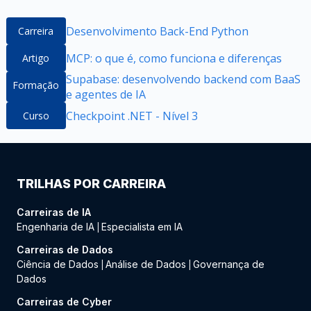
Desenvolvimento Back-End Python
Carreira
MCP: o que é, como funciona e diferenças
Artigo
Supabase: desenvolvendo backend com BaaS
Formação
e agentes de IA
Checkpoint .NET - Nível 3
Curso
TRILHAS POR CARREIRA
Carreiras de IA
Engenharia de IA
Especialista em IA
|
Carreiras de Dados
Ciência de Dados
Análise de Dados
Governança de
|
|
Dados
Carreiras de Cyber