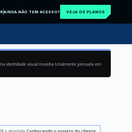
VEJA OS PLANOS
AR
AINDA NÃO TEM ACESSO?
uma identidade visual novinha totalmente pensada em
KS
e atividade
Conhecendo o projeto do cliente