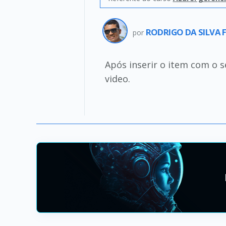
RODRIGO DA SILVA 
por
Após inserir o item com o s
video.