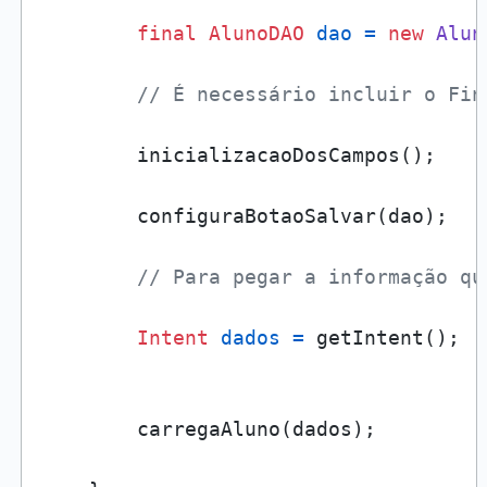
final
AlunoDAO
dao
=
new
Alun
// É necessário incluir o Fin
        inicializacaoDosCampos();

        configuraBotaoSalvar(dao);

// Para pegar a informação qu
Intent
dados
=
 getIntent();

        carregaAluno(dados);
