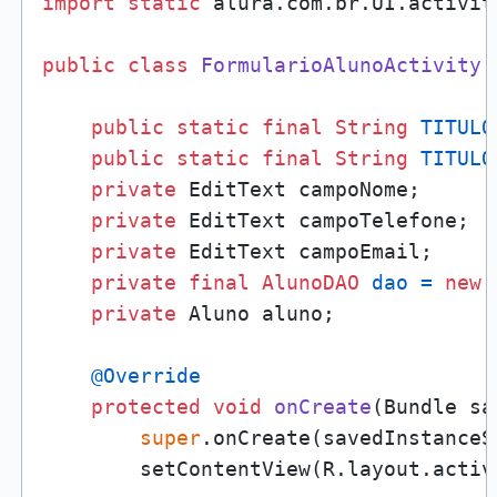
import
static
 alura.com.br.UI.activit
public
class
FormularioAlunoActivity
public
static
final
String
TITULO
public
static
final
String
TITULO
private
 EditText campoNome;

private
 EditText campoTelefone;

private
 EditText campoEmail;

private
final
AlunoDAO
dao
=
new
private
 Aluno aluno;

@Override
protected
void
onCreate
(Bundle sa
super
.onCreate(savedInstanceSt
        setContentView(R.layout.activ