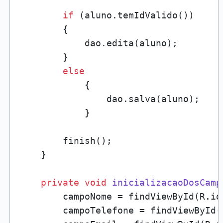
if
 (aluno.temIdValido())

        {

            dao.edita(aluno);

        }

else
            {

                dao.salva(aluno);

            }

        finish();

    }

private
void
inicializacaoDosCamp
        campoNome = findViewById(R.id
        campoTelefone = findViewById(