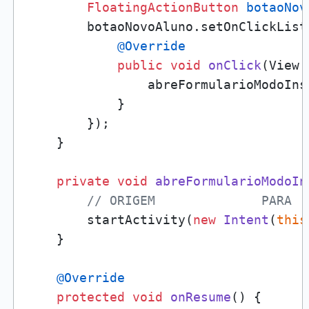
FloatingActionButton
botaoNov
        botaoNovoAluno.setOnClickList
@Override
public
void
onClick
(View 
                abreFormularioModoInse
            }

        });

    }

private
void
abreFormularioModoIn
// ORIGEM              PARA  
        startActivity(
new
Intent
(
this
    }

@Override
protected
void
onResume
()
 {
