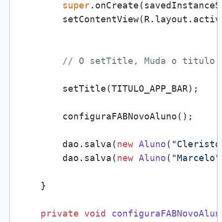
super
.onCreate(savedInstanceSt
        setContentView(R.layout.activ
// O setTitle, Muda o titulo 
        setTitle(TITULO_APP_BAR);

        configuraFABNovoAluno();

        dao.salva(
new
Aluno
(
"Cleristo
        dao.salva(
new
Aluno
(
"Marcelo"
    }

private
void
configuraFABNovoAlun