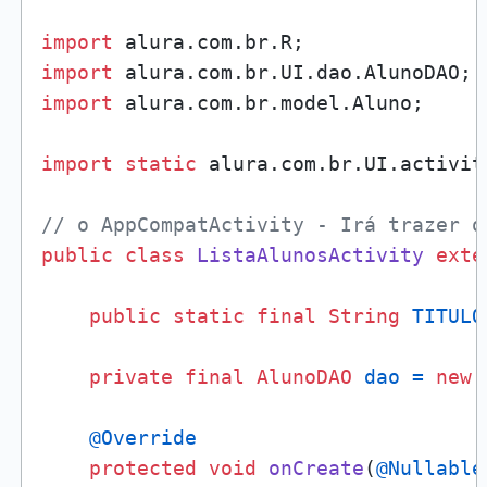
import
import
import
 alura.com.br.model.Aluno;

import
static
 alura.com.br.UI.activit
// o AppCompatActivity - Irá trazer o
public
class
ListaAlunosActivity
exte
public
static
final
String
TITULO
private
final
AlunoDAO
dao
=
new
@Override
protected
void
onCreate
(
@Nullable