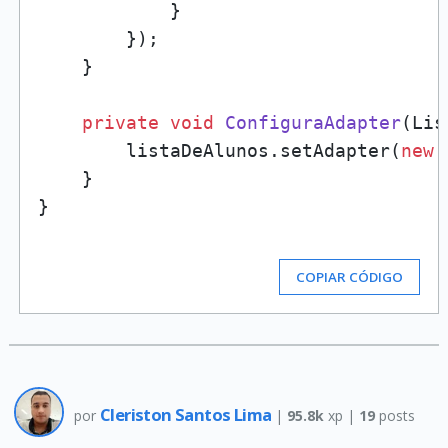
            }

        });

    }

private
void
ConfiguraAdapter
(Lis
        listaDeAlunos.setAdapter(
new
    }

}

COPIAR CÓDIGO
Cleriston Santos Lima
por
|
95.8k
xp |
19
posts