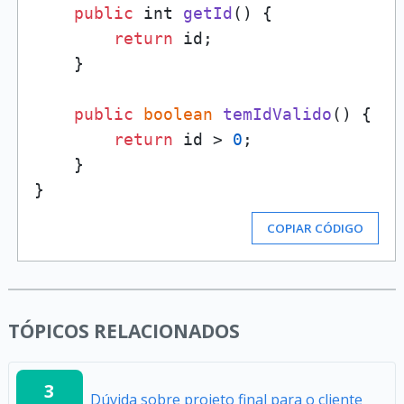
public
 int 
getId
(
) {

return
 id;

    }

public
boolean
temIdValido
(
) {

return
 id > 
0
;

    }

COPIAR CÓDIGO
TÓPICOS RELACIONADOS
3
Dúvida sobre projeto final para o cliente