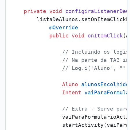
private
void
configiraListenerDeC
        listaDeAlunos.setOnItemClickL
@Override
public
void
onItemClick
(A
// Incluindo os logis
// Na parte da TAG in
// Log.i("Aluno", "" 
Aluno
alunosEscolhido
Intent
vaiParaFormula
// Extra - Serve para
                vaiParaFormularioActi
                startActivity(vaiPara