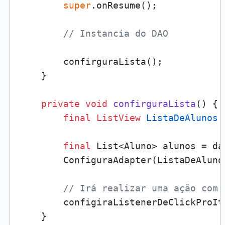
super
.onResume();

// Instancia do DAO
        confirguraLista();

    }

private
void
confirguraLista
()
 {

final
ListView
ListaDeAlunos
final
 List<Aluno> alunos = da
        ConfiguraAdapter(ListaDeAlunos
// Irá realizar uma ação com 
        configiraListenerDeClickProIt
    }
