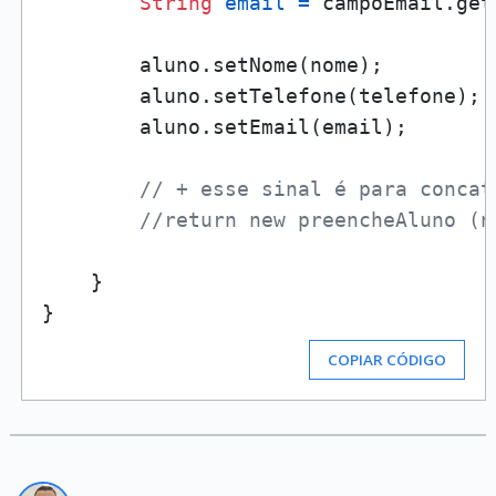
String
email
=
 campoEmail.get
        aluno.setNome(nome);

        aluno.setTelefone(telefone);

        aluno.setEmail(email);

// + esse sinal é para concat
//return new preencheAluno (n
    }

COPIAR CÓDIGO