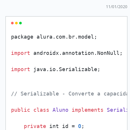
11/01/2020
package alura.
com
.
br
.
model
;

import
 androidx.
annotation
.
NonNull
;

import
 java.
io
.
Serializable
;

// Serializable - Converte a capacida
public
class
Aluno
implements
Seriali
private
 int id = 
0
;
