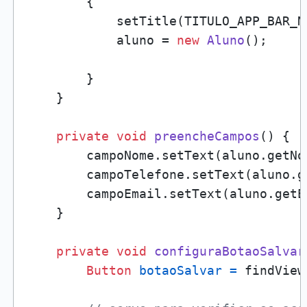
        {

            setTitle(TITULO_APP_BAR_NO
            aluno = 
new
Aluno
();

        }

    }

private
void
preencheCampos
()
 {

        campoNome.setText(aluno.getNom
        campoTelefone.setText(aluno.ge
        campoEmail.setText(aluno.getEm
    }

private
void
configuraBotaoSalvar
Button
botaoSalvar
=
 findView