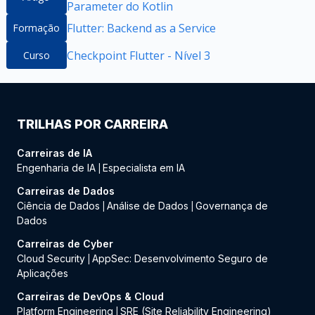
Parameter do Kotlin
Flutter: Backend as a Service
Formação
Checkpoint Flutter - Nível 3
Curso
TRILHAS POR CARREIRA
Carreiras de IA
Engenharia de IA
Especialista em IA
|
Carreiras de Dados
Ciência de Dados
Análise de Dados
Governança de
|
|
Dados
Carreiras de Cyber
Cloud Security
AppSec: Desenvolvimento Seguro de
|
Aplicações
Carreiras de DevOps & Cloud
Platform Engineering
SRE (Site Reliability Engineering)
|