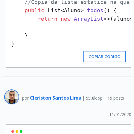
//Cópia da lista estatica na qual
public
 List<Aluno> 
todos
()
 {

return
new
ArrayList
<>(alunos)
    }

COPIAR CÓDIGO
Cleriston Santos Lima
por
|
95.8k
xp |
19
posts
11/01/2020