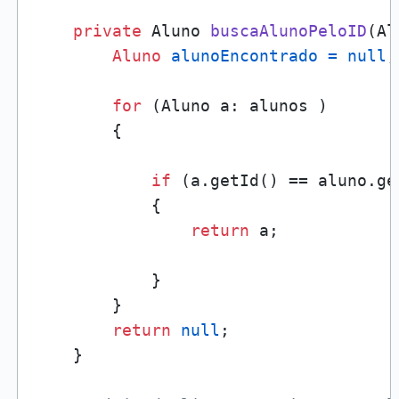
private
 Aluno 
buscaAlunoPeloID
(Al
Aluno
alunoEncontrado
=
null
;

for
 (Aluno a: alunos )

        {

if
 (a.getId() == aluno.get
            {

return
 a;

            }

        }

return
null
;

    }
