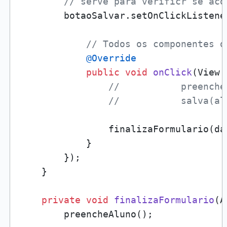
// serve para verificr se aco
        botaoSalvar.setOnClickListene
// Todos os componentes q
@Override
public
void
onClick
(View 
//           preenche
//           salva(al
                finalizaFormulario(dao
            }

        });

    }

private
void
finalizaFormulario
(A
        preencheAluno();
