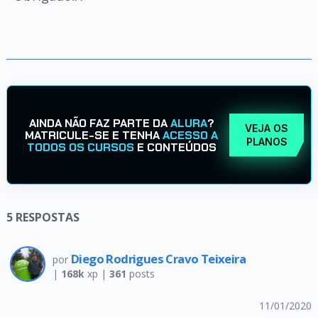
AINDA NÃO FAZ PARTE DA
ALURA
?
VEJA OS
MATRICULE-SE E TENHA
ACESSO A
PLANOS
TODOS OS CURSOS
E CONTEÚDOS
5
RESPOSTAS
Diego Rodrigues Cravo Teixeira
por
|
168k
xp |
361
posts
11/01/2020