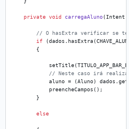
    }

private
void
carregaAluno
(Intent 
// O hasExtra verificar se te
if
 (dados.hasExtra(CHAVE_ALUNO
        {

            setTitle(TITULO_APP_BAR_ED
// Neste caso irá realiza
            aluno = (Aluno) dados.get
            preencheCampos();

        }

else