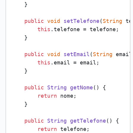
    }

public
void
setTelefone
(
String
 te
this
.
telefone
 = telefone;

    }

public
void
setEmail
(
String
 email
this
.
email
 = email;

    }

public
String
getNome
(
) {

return
 nome;

    }

public
String
getTelefone
(
) {

return
 telefone;
