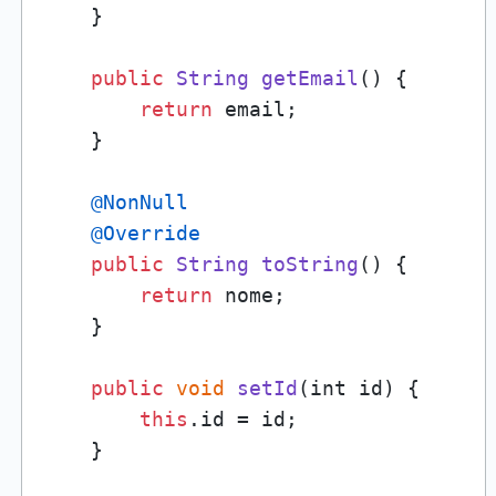
    }

public
String
getEmail
(
) {

return
 email;

    }

@NonNull
@Override
public
String
toString
(
) {

return
 nome;

    }

public
void
setId
(
int id
) {

this
.
id
 = id;

    }
