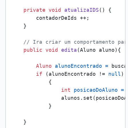
private
void
atualizaIDS
()
 {

        contadorDeIds ++;

    }

// Ira criar um comportamento par
public
void
edita
(Aluno aluno)
{

Aluno
alunoEncontrado
=
 busca
if
 (alunoEncontrado != 
null
)

            {

int
posicaoDoAluno
=
 
                alunos.set(posicaoDoAl
            }

    }
