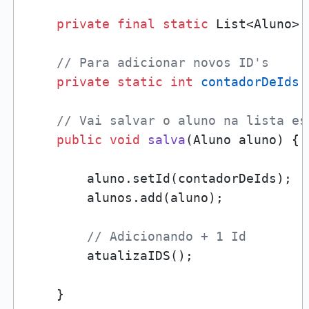
private
final
static
 List<Aluno> 
// Para adicionar novos ID's
private
static
int
contadorDeIds
// Vai salvar o aluno na lista es
public
void
salva
(Aluno aluno)
 {

        aluno.setId(contadorDeIds);

        alunos.add(aluno);

// Adicionando + 1 Id
        atualizaIDS();

    }
