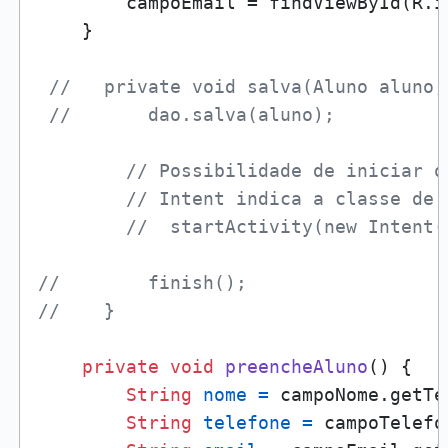
        campoEmail = findViewById(R.i
    }

//   private void salva(Aluno aluno,
//       dao.salva(aluno);
// Possibilidade de iniciar o
// Intent indica a classe de 
//  startActivity(new Intent(
//        finish();
//    }
private
void
preencheAluno
()
 {

String
nome
=
 campoNome.getTe
String
telefone
=
 campoTelefo