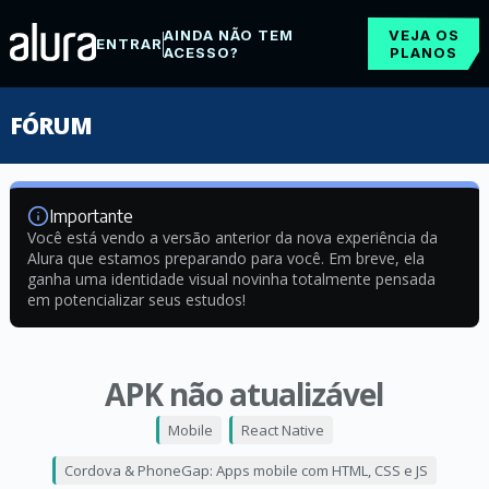
AINDA NÃO TEM
VEJA OS
ENTRAR
ACESSO?
PLANOS
FÓRUM
Importante
Você está vendo a versão anterior da nova experiência da
Alura que estamos preparando para você. Em breve, ela
ganha uma identidade visual novinha totalmente pensada
em potencializar seus estudos!
APK não atualizável
Mobile
React Native
Cordova & PhoneGap: Apps mobile com HTML, CSS e JS