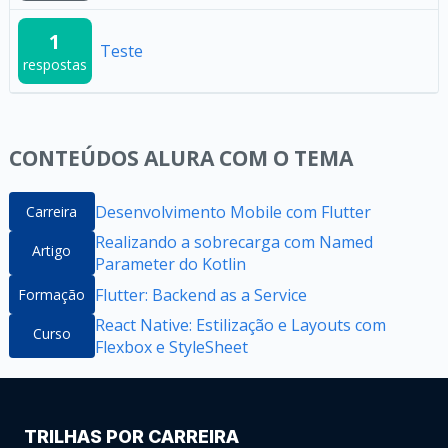
1
Teste
respostas
CONTEÚDOS ALURA COM O TEMA
Desenvolvimento Mobile com Flutter
Carreira
Realizando a sobrecarga com Named
Artigo
Parameter do Kotlin
Flutter: Backend as a Service
Formação
React Native: Estilização e Layouts com
Curso
Flexbox e StyleSheet
TRILHAS POR CARREIRA