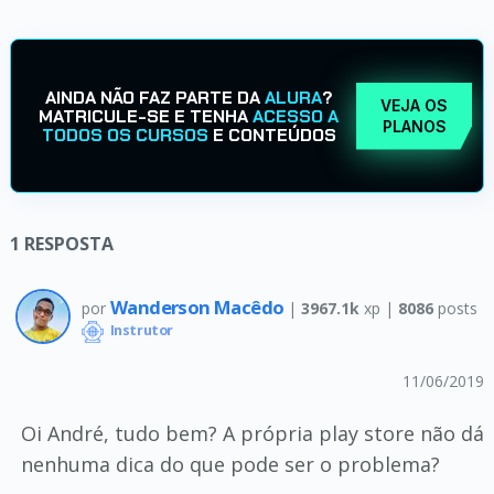
AINDA NÃO FAZ PARTE DA
ALURA
?
VEJA OS
MATRICULE-SE E TENHA
ACESSO A
PLANOS
TODOS OS CURSOS
E CONTEÚDOS
1
RESPOSTA
Wanderson Macêdo
por
|
3967.1k
xp |
8086
posts
Instrutor
11/06/2019
Oi André, tudo bem? A própria play store não dá
nenhuma dica do que pode ser o problema?