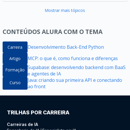
Mostrar mais tópicos
CONTEÚDOS ALURA COM O TEMA
Desenvolvimento Back-End Python
Carreira
MCP: o que é, como funciona e diferenças
Artigo
Supabase: desenvolvendo backend com BaaS
Formação
e agentes de IA
Java: criando sua primeira API e conectando
Curso
ao front
TRILHAS POR CARREIRA
Carreiras de IA