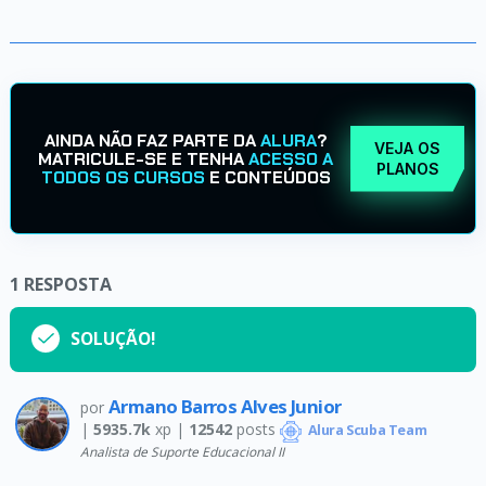
AINDA NÃO FAZ PARTE DA
ALURA
?
VEJA OS
MATRICULE-SE E TENHA
ACESSO A
PLANOS
TODOS OS CURSOS
E CONTEÚDOS
1
RESPOSTA
SOLUÇÃO!
Armano Barros Alves Junior
por
|
5935.7k
xp |
12542
posts
Alura Scuba Team
Analista de Suporte Educacional II