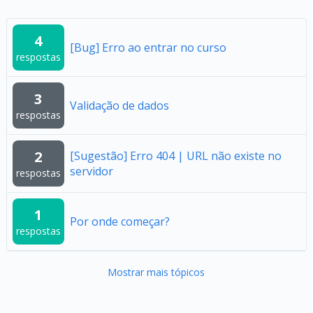
4
[Bug] Erro ao entrar no curso
respostas
3
Validação de dados
respostas
2
[Sugestão] Erro 404 | URL não existe no
servidor
respostas
1
Por onde começar?
respostas
Mostrar mais tópicos