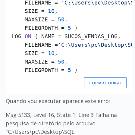
    FILENAME = 
'C:\Users\pc\Desktop\S
    SIZE = 
10
, 

    MAXSIZE = 
50
, 

    FILEGROWTH = 
5
 )
LOG 
ON
( NAME = SUCOS_VENDAS_LOG, 

    FILENAME =
'C:\Users\pc\Desktop\SQ
    SIZE = 
10
, 

    MAXSIZE = 
50
, 

    FILEGROWTH = 
5
 )
COPIAR CÓDIGO
Quando vou executar aparece este erro:
Msg 5133, Level 16, State 1, Line 3 Falha na
pesquisa de diretório pelo arquivo
"C:\Users\pc\Desktop\SQL