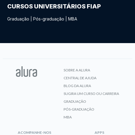
CURSOS UNIVERSITÁRIOS FIAP
Graduação
|
Pós-graduação
|
MBA
SOBRE A ALURA
CENTRAL DE AJUDA
BLOG DA ALURA
SUGIRA UM CURSO OU CARREIRA
GRADUAÇÃO
PÓS-GRADUAÇÃO
MBA
ACOMPANHE-NOS
APPS