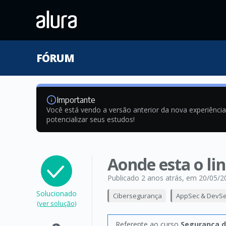
FÓRUM
Importante
Você está vendo a versão anterior da nova experiênci
potencializar seus estudos!
Aonde esta o li
Publicado 2 anos atrás
, em 20/05/2
Solucionado
Cibersegurança
AppSec & DevS
(ver solução)
Referente ao curso
Segurança d