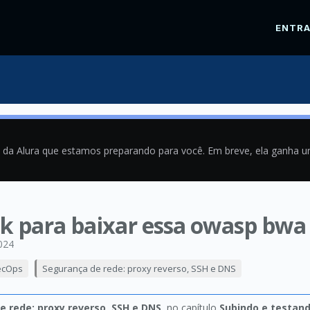
ENTR
a da Alura que estamos preparando para você. Em breve, ela ganha 
nk para baixar essa owasp bwa
024
ecOps
Segurança de rede: proxy reverso, SSH e DNS
e rede: proxy reverso, SSH e DNS
, no capítulo
Subindo e testand