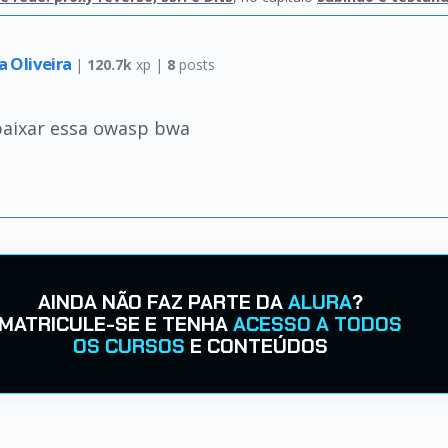
a Oliveira
|
120.7k
xp |
8
posts
baixar essa owasp bwa
AINDA NÃO FAZ PARTE DA
ALURA
?
MATRICULE-SE E TENHA
ACESSO A TODOS
OS CURSOS
E CONTEÚDOS