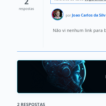
2
respostas
Joao Carlos da Silv
por
Não vi nenhum link para 
2
RESPOSTAS