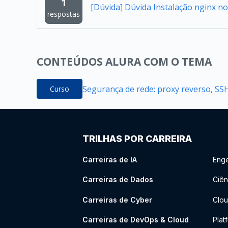
1
[Dúvida] Dúvida Instalação nginx n
respostas
CONTEÚDOS ALURA COM O TEMA
Segurança de rede: proxy reverso, SS
Curso
TRILHAS POR CARREIRA
Carreiras de IA
Enge
Carreiras de Dados
Ciên
Carreiras de Cyber
Clou
Carreiras de DevOps & Cloud
Plat