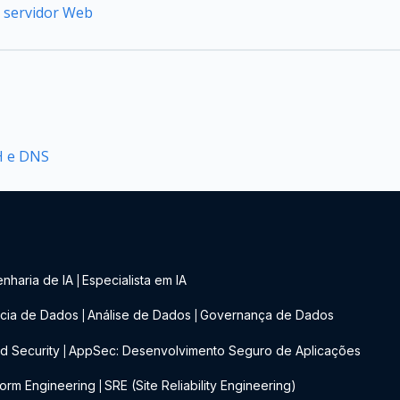
o servidor Web
H e DNS
nharia de IA
Especialista em IA
|
cia de Dados
Análise de Dados
Governança de Dados
|
|
d Security
AppSec: Desenvolvimento Seguro de Aplicações
|
form Engineering
SRE (Site Reliability Engineering)
|