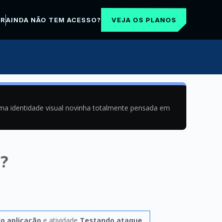
VEJA OS PLANOS
AR
AINDA NÃO TEM ACESSO?
uma identidade visual novinha totalmente pensada em
 ?
o aplicação
e atividade
Testando ataque