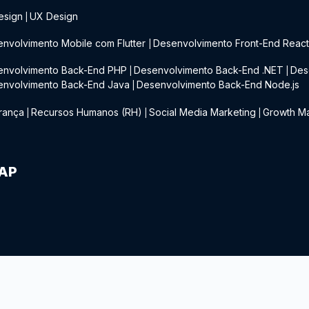
esign
UX Design
|
nvolvimento Mobile com Flutter
Desenvolvimento Front-End Reac
|
envolvimento Back-End PHP
Desenvolvimento Back-End .NET
Des
|
|
envolvimento Back-End Java
Desenvolvimento Back-End Node.js
|
rança
Recursos Humanos (RH)
Social Media Marketing
Growth Ma
|
|
|
IAP