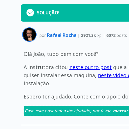
SOLUÇÃO!
Rafael Rocha
por
|
2921.3k
xp |
6072
posts
Olá João, tudo bem com você?
A instrutora citou
neste outro post
que a
quiser instalar essa máquina,
neste vídeo 
instalação.
Espero ter ajudado. Conte com o apoio do
Caso este post tenha lhe ajudado, por favor,
marcar