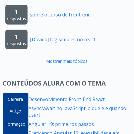
1
sobre o curso de front-end
respostas
1
[Dúvida] tag simples no react
respostas
Mostrar mais tópicos
CONTEÚDOS ALURA COM O TEMA
Desenvolvimento Front-End React
Carreira
Async/await no JavaScript: o que é e quando
Artigo
usar?
Angular 19: primeiros passos
Formação
Praticando Angular 19: acessibilidade em