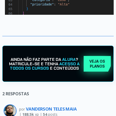
AINDA NÃO FAZ PARTE DA
ALURA
?
VEJA OS
MATRICULE-SE E TENHA
ACESSO A
PLANOS
TODOS OS CURSOS
E CONTEÚDOS
2
RESPOSTAS
VANDERSON TELES MAIA
por
|
188.5k
xp |
54
posts