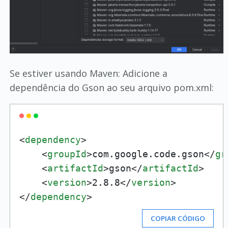
Se estiver usando Maven: Adicione a
dependência do Gson ao seu arquivo pom.xml:
<
dependency
>
<
groupId
>
com.google.code.gson
</
gr
<
artifactId
>
gson
</
artifactId
>
<
version
>
2.8.8
</
version
>
</
dependency
>
COPIAR CÓDIGO