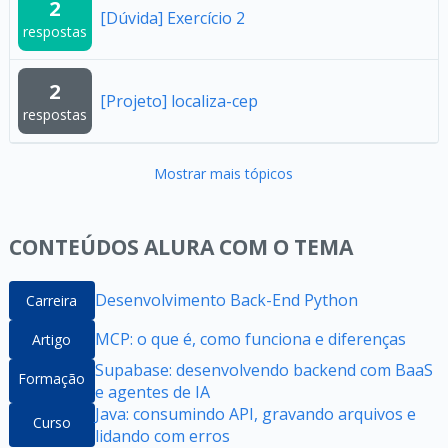
2
[Dúvida] Exercício 2
respostas
2
[Projeto] localiza-cep
respostas
Mostrar mais tópicos
CONTEÚDOS ALURA COM O TEMA
Desenvolvimento Back-End Python
Carreira
MCP: o que é, como funciona e diferenças
Artigo
Supabase: desenvolvendo backend com BaaS
Formação
e agentes de IA
Java: consumindo API, gravando arquivos e
Curso
lidando com erros