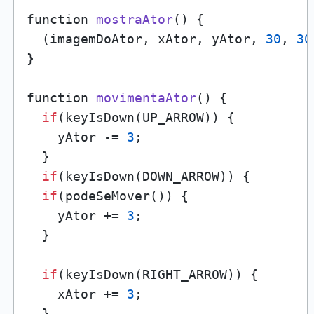
function 
mostraAtor
()
 {

  (imagemDoAtor, xAtor, yAtor, 
30
, 
30
}

function 
movimentaAtor
()
 {

if
(keyIsDown(UP_ARROW)) {

    yAtor -= 
3
;

  }

if
(keyIsDown(DOWN_ARROW)) {

if
(podeSeMover()) {  

    yAtor += 
3
;

  }

if
(keyIsDown(RIGHT_ARROW)) {

    xAtor += 
3
;

  }
