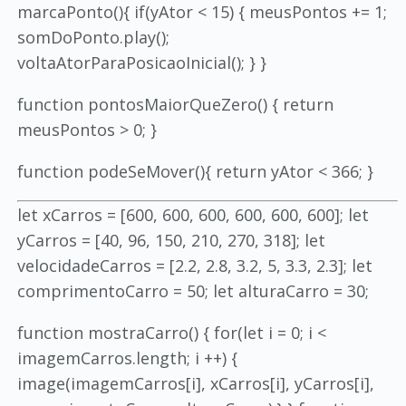
marcaPonto(){ if(yAtor < 15) { meusPontos += 1;
somDoPonto.play();
voltaAtorParaPosicaoInicial(); } }
function pontosMaiorQueZero() { return
meusPontos > 0; }
function podeSeMover(){ return yAtor < 366; }
let xCarros = [600, 600, 600, 600, 600, 600]; let
yCarros = [40, 96, 150, 210, 270, 318]; let
velocidadeCarros = [2.2, 2.8, 3.2, 5, 3.3, 2.3]; let
comprimentoCarro = 50; let alturaCarro = 30;
function mostraCarro() { for(let i = 0; i <
imagemCarros.length; i ++) {
image(imagemCarros[i], xCarros[i], yCarros[i],