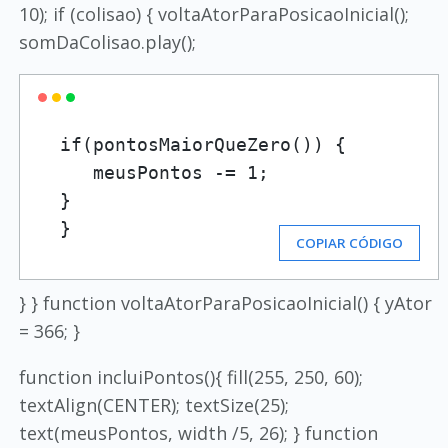
10); if (colisao) { voltaAtorParaPosicaoInicial();
somDaColisao.play();
  if(pontosMaiorQueZero()) {

     meusPontos -= 1;

  } 

  }  
COPIAR CÓDIGO
} } function voltaAtorParaPosicaoInicial() { yAtor
= 366; }
function incluiPontos(){ fill(255, 250, 60);
textAlign(CENTER); textSize(25);
text(meusPontos, width /5, 26); } function