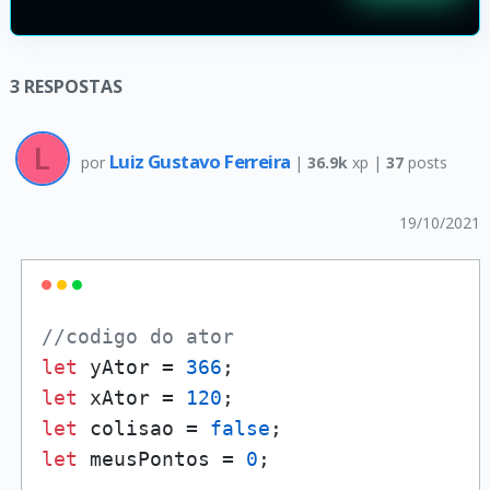
3
RESPOSTAS
Luiz Gustavo Ferreira
por
|
36.9k
xp |
37
posts
19/10/2021
//codigo do ator
let
 yAtor = 
366
let
 xAtor = 
120
let
 colisao = 
false
let
 meusPontos = 
0
;
