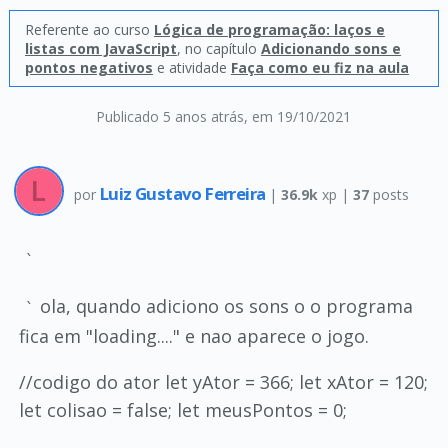
Referente ao curso
Lógica de programação: laços e
listas com JavaScript
, no capítulo
Adicionando sons e
pontos negativos
e atividade
Faça como eu fiz na aula
Publicado 5 anos atrás
, em 19/10/2021
Luiz Gustavo Ferreira
por
|
36.9k
xp |
37
posts
`
ola, quando adiciono os sons o o programa
`
fica em "loading...." e nao aparece o jogo.
//codigo do ator let yAtor = 366; let xAtor = 120;
let colisao = false; let meusPontos = 0;