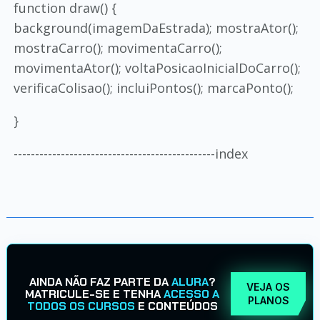
function draw() {
background(imagemDaEstrada); mostraAtor();
mostraCarro(); movimentaCarro();
movimentaAtor(); voltaPosicaoInicialDoCarro();
verificaColisao(); incluiPontos(); marcaPonto();
}
-----------------------------------------------index
AINDA NÃO FAZ PARTE DA
ALURA
?
VEJA OS
MATRICULE-SE E TENHA
ACESSO A
PLANOS
TODOS OS CURSOS
E CONTEÚDOS