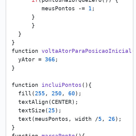
         meusPontos -= 
1
;

      } 

      }  

  }

function 
voltaAtorParaPosicaoInicial
(
  yAtor = 
366
;

}

function 
incluiPontos
()
{

  fill(
255
, 
250
, 
60
);

  textAlign(CENTER);

  textSize(
25
);

  text(meusPontos, width /
5
, 
26
);

function 
marcaPonto
()
{
