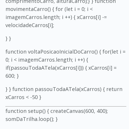
comprimentoCarro, alturaCarro);} } function
movimentaCarro() { for (let i = 0; i <
imagemCarros.length; i ++) { xCarros[i] -=
velocidadeCarros[i];
} }
function voltaPosicaoInicialDoCarro() { for(let i =
0; i < imagemCarros.length; i ++) {
if(passouTodaATela(xCarros[i])) { xCarros[i] =
600; }
} } function passouTodaATela(xCarros) { return
xCarros < -50 }
function setup() { createCanvas(600, 400);
somDaTrilha.loop(); }