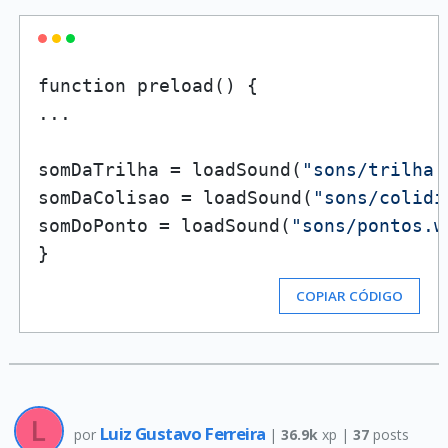
function preload() {

...

somDaTrilha = loadSound(
"sons/trilha.
somDaColisao = loadSound(
"sons/colidi
somDoPonto = loadSound(
"sons/pontos.w
COPIAR CÓDIGO
Luiz Gustavo Ferreira
por
|
36.9k
xp |
37
posts