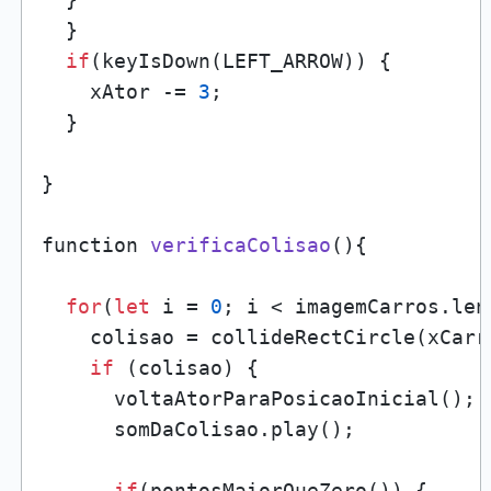
  }

if
(keyIsDown(LEFT_ARROW)) {

    xAtor -= 
3
;

  }

}

function 
verificaColisao
()
{

for
(
let
 i = 
0
; i < imagemCarros.len
    colisao = collideRectCircle(xCarr
if
 (colisao) {

      voltaAtorParaPosicaoInicial();

      somDaColisao.play();

if
(pontosMaiorQueZero()) {
