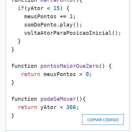
if
(yAtor < 
15
) {

    meusPontos += 
1
;

    somDoPonto.play();

    voltaAtorParaPosicaoInicial();

  }

}

function 
pontosMaiorQueZero
()
 {

return
 meusPontos > 
0
;

}

function 
podeSeMover
()
{

return
 yAtor < 
366
;

}
COPIAR CÓDIGO