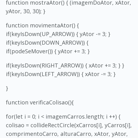
function mostraAtor() { (imagemDoAtor, xAtor,
yAtor, 30, 30); }
function movimentaAtor() {
if(keyIsDown(UP_ARROW)) { yAtor -= 3; }
if(keyIsDown(DOWN_ARROW)) {
if(podeSeMover()) {
yAtor += 3; }
if(keyIsDown(RIGHT_ARROW)) { xAtor += 3; } }
if(keyIsDown(LEFT_ARROW)) { xAtor -= 3; }
}
function verificaColisao(){
for(let i = 0; i < imagemCarros.length; i ++) {
colisao = collideRectCircle(xCarros[i], yCarros[i],
comprimentoCarro, alturaCarro, xAtor, yAtor,