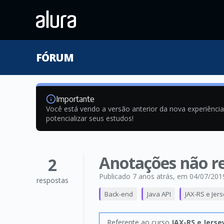
FÓRUM
Importante
Você está vendo a versão anterior da nova experiênci
potencializar seus estudos!
Anotações não re
2
Publicado 7 anos atrás
, em 04/07/201
respostas
Back-end
Java API
JAX-RS e Jer
Referente ao curso
JAX-RS e Jerse