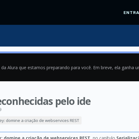
ENTR
a da Alura que estamos preparando para você. Em breve, ela ganha 
conhecidas pelo ide
9
sey: domine a criação de webservices REST
y: domine a criação de webservices REST
, no capítulo
Serializa