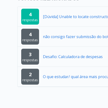
4
[Dúvida] Unable to locate construc
respostas
4
não consigo fazer submissão do bo
respostas
3
Desafio: Calculadora de despesas
respostas
2
O que estudar/ qual área mais proc
respostas