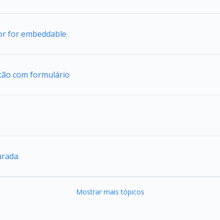
tor for embeddable
tão com formulário
urada.
Mostrar mais tópicos