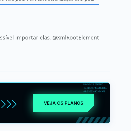
ossível importar elas. @XmlRootElement
VEJA OS PLANOS