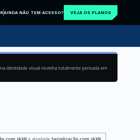
VEJA OS PLANOS
AR
AINDA NÃO TEM ACESSO?
uma identidade visual novinha totalmente pensada em
ção com JAXB
e atividade
Serialização com JAXB