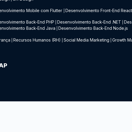
nvolvimento Mobile com Flutter
Desenvolvimento Front-End Reac
|
envolvimento Back-End PHP
Desenvolvimento Back-End .NET
Des
|
|
envolvimento Back-End Java
Desenvolvimento Back-End Node.js
|
rança
Recursos Humanos (RH)
Social Media Marketing
Growth Ma
|
|
|
IAP