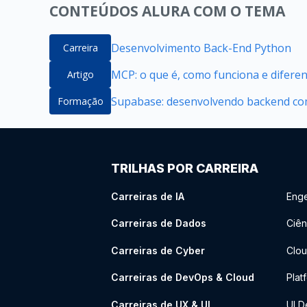
CONTEÚDOS ALURA COM O TEMA
Desenvolvimento Back-End Python
Carreira
MCP: o que é, como funciona e difere
Artigo
Supabase: desenvolvendo backend com
Formação
TRILHAS POR CARREIRA
Carreiras de IA
Enge
Carreiras de Dados
Ciên
Carreiras de Cyber
Clou
Carreiras de DevOps & Cloud
Plat
Carreiras de UX & UI
UI D