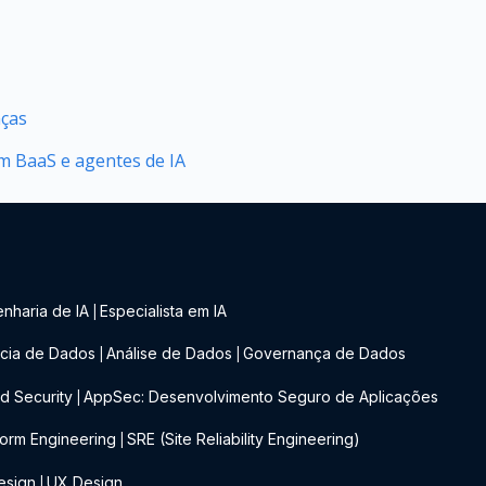
nças
 BaaS e agentes de IA
nharia de IA
Especialista em IA
|
cia de Dados
Análise de Dados
Governança de Dados
|
|
d Security
AppSec: Desenvolvimento Seguro de Aplicações
|
form Engineering
SRE (Site Reliability Engineering)
|
esign
UX Design
|