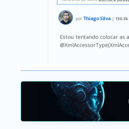
Thiago Silva
por
|
150.3k
Estou tentando colocar as 
@XmlAccessorType(XmlAcce