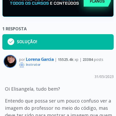
PLANOS
TODOS OS CURSOS
E CONTEÚDOS
1
RESPOSTA
SOLUÇÃO!
Lorena Garcia
por
|
15525.4k
xp |
23384
posts
Instrutor
31/05/2023
Oi Elisangela, tudo bem?
Entendo que possa ser um pouco confuso ver a
imagem do professor no meio do código, mas
deve ter sido para mostrar a imagem que quem