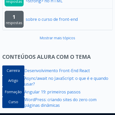
<strong> no HTML
respostas
1
sobre o curso de front-end
respostas
Mostrar mais tópicos
CONTEÚDOS ALURA COM O TEMA
Desenvolvimento Front-End React
Carreira
Async/await no JavaScript: o que é e quando
Artigo
usar?
Angular 19: primeiros passos
Formação
WordPress: criando sites do zero com
Curso
páginas dinâmicas