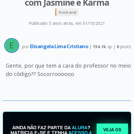
com Jasmine e Karma
Front-end
Publicado 5 anos atrás
, em 01/10/2021
Elisangela Lima Cristiano
por
|
154.1k
xp |
6
posts
Gente, por que tem a cara do professor no meio
do código?? Socorroooooo
AINDA NÃO FAZ PARTE DA
ALURA
?
VEJA OS
MATRICULE-SE E TENHA
ACESSO A