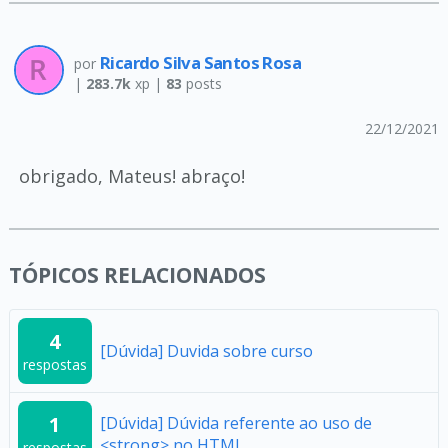
Ricardo Silva Santos Rosa
por
|
283.7k
xp |
83
posts
22/12/2021
obrigado, Mateus! abraço!
TÓPICOS RELACIONADOS
4
[Dúvida] Duvida sobre curso
respostas
1
[Dúvida] Dúvida referente ao uso de
<strong> no HTML
respostas