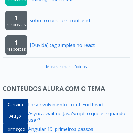
1
sobre o curso de front-end
respostas
1
[Dúvida] tag simples no react
respostas
Mostrar mais tópicos
CONTEÚDOS ALURA COM O TEMA
Desenvolvimento Front-End React
Carreira
Async/await no JavaScript: o que é e quando
Artigo
usar?
Angular 19: primeiros passos
Formação