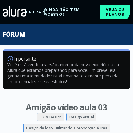
AINDA NÃO TEM
VEJA OS
ENTRAR
ACESSO?
PLANOS
FÓRUM
Importante
Você está vendo a versão anterior da nova experiência da
Alura que estamos preparando para você. Em breve, ela
ganha uma identidade visual novinha totalmente pensada
em potencializar seus estudos!
Amigão vídeo aula 03
UX & Design
Design Visual
Design de logo: utilizando a proporção áurea