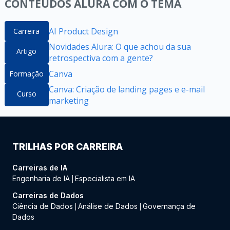
CONTEÚDOS ALURA COM O TEMA
AI Product Design
Carreira
Novidades Alura: O que achou da sua
Artigo
retrospectiva com a gente?
Canva
Formação
Canva: Criação de landing pages e e-mail
Curso
marketing
TRILHAS POR CARREIRA
Carreiras de IA
Engenharia de IA
Especialista em IA
|
Carreiras de Dados
Ciência de Dados
Análise de Dados
Governança de
|
|
Dados