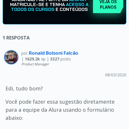
VEJA OS
MATRICULE-SE E TENHA
ACESSO A
PLANOS
TODOS OS CURSOS
E CONTEÚDOS
1
RESPOSTA
Ronald Bolsoni Falcão
por
|
1629.2k
xp |
3327
posts
Product Manager
08/03/2020
Edi, tudo bom?
Você pode fazer essa sugestão diretamente
para a equipe da Alura usando o formulário
abaixo: