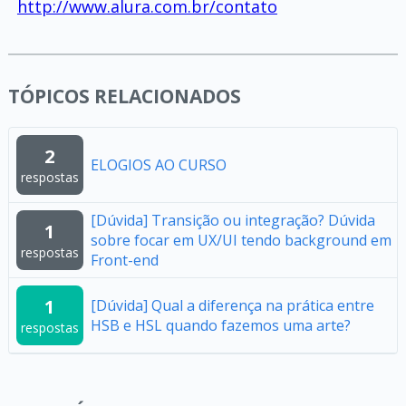
http://www.alura.com.br/contato
TÓPICOS RELACIONADOS
2
ELOGIOS AO CURSO
respostas
[Dúvida] Transição ou integração? Dúvida
1
sobre focar em UX/UI tendo background em
respostas
Front-end
1
[Dúvida] Qual a diferença na prática entre
HSB e HSL quando fazemos uma arte?
respostas