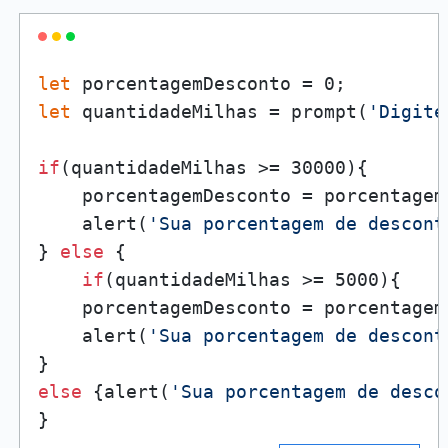
let
let
 quantidadeMilhas = prompt(
'Digite
if
(quantidadeMilhas >= 30000){

    porcentagemDesconto = porcentagemD
    alert(
'Sua porcentagem de descont
} 
else
 {

if
(quantidadeMilhas >= 5000){

    porcentagemDesconto = porcentagemD
    alert(
'Sua porcentagem de descont
else
 {alert(
'Sua porcentagem de desco