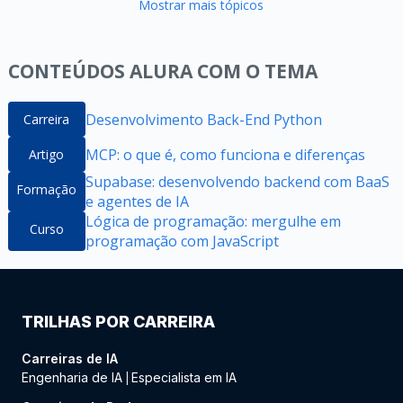
Mostrar mais tópicos
CONTEÚDOS ALURA COM O TEMA
Desenvolvimento Back-End Python
Carreira
MCP: o que é, como funciona e diferenças
Artigo
Supabase: desenvolvendo backend com BaaS
Formação
e agentes de IA
Lógica de programação: mergulhe em
Curso
programação com JavaScript
TRILHAS POR CARREIRA
Carreiras de IA
Engenharia de IA
Especialista em IA
|