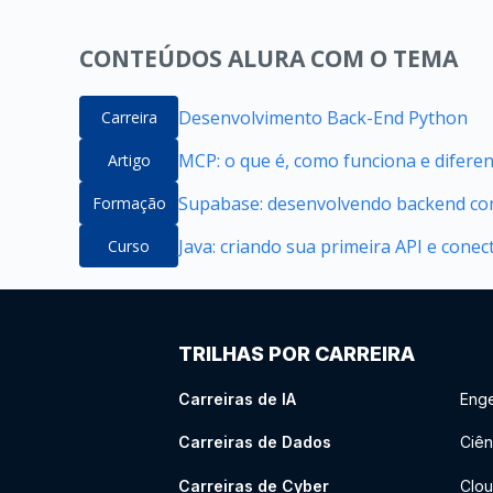
CONTEÚDOS ALURA COM O TEMA
Desenvolvimento Back-End Python
Carreira
MCP: o que é, como funciona e difere
Artigo
Supabase: desenvolvendo backend com
Formação
Java: criando sua primeira API e cone
Curso
TRILHAS POR CARREIRA
Carreiras de IA
Enge
Carreiras de Dados
Ciên
Carreiras de Cyber
Clou