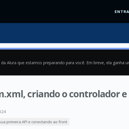
ENTR
a da Alura que estamos preparando para você. Em breve, ela ganha 
m.xml, criando o controlador
024
 sua primeira API e conectando ao front