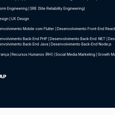
form Engineering
SRE (Site Reliability Engineering)
|
esign
UX Design
|
nvolvimento Mobile com Flutter
Desenvolvimento Front-End Reac
|
envolvimento Back-End PHP
Desenvolvimento Back-End .NET
Des
|
|
envolvimento Back-End Java
Desenvolvimento Back-End Node.js
|
rança
Recursos Humanos (RH)
Social Media Marketing
Growth Ma
|
|
|
IAP