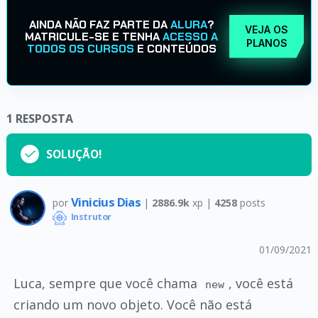
AINDA NÃO FAZ PARTE DA
ALURA
?
VEJA OS
MATRICULE-SE E TENHA
ACESSO A
PLANOS
TODOS OS CURSOS
E CONTEÚDOS
1
RESPOSTA
SOLUÇÃO!
Vinicius Dias
por
|
2886.9k
xp |
4258
posts
Instrutor
01/09/2021
Luca, sempre que você chama
, você está
new
criando um novo objeto. Você não está