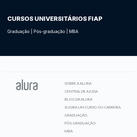
CURSOS UNIVERSITÁRIOS FIAP
Graduação
|
Pós-graduação
|
MBA
SOBRE A ALURA
CENTRAL DE AJUDA
BLOG DA ALURA
SUGIRA UM CURSO OU CARREIRA
GRADUAÇÃO
PÓS-GRADUAÇÃO
MBA