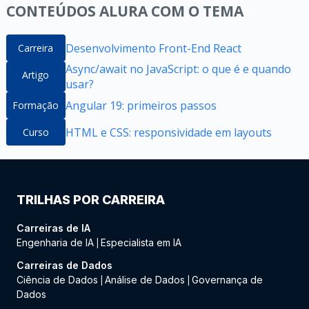
CONTEÚDOS ALURA COM O TEMA
Desenvolvimento Front-End React
Carreira
Async/await no JavaScript: o que é e quando
Artigo
usar?
Angular 19: primeiros passos
Formação
HTML e CSS: responsividade em layouts
Curso
TRILHAS POR CARREIRA
Carreiras de IA
Engenharia de IA
Especialista em IA
|
Carreiras de Dados
Ciência de Dados
Análise de Dados
Governança de
|
|
Dados