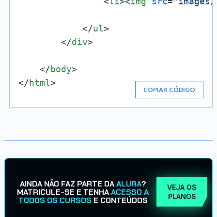
<
li
>
<
img
src
=
"images/
</
ul
>
</
div
>
</
body
>
</
html
>
COPIAR CÓDIGO
AINDA NÃO FAZ PARTE DA
ALURA
?
VEJA OS
MATRICULE-SE E TENHA
ACESSO A
PLANOS
TODOS OS CURSOS
E CONTEÚDOS