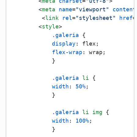
<
meta
charset
=
"utf-8"
>
<
meta
name
=
"viewport"
content
<
link
rel
=
"stylesheet"
href
=
<
style
>
.galeria
 {

display
: flex;

flex-wrap
: wrap;

            }

.galeria
li
 {

width
: 
50%
;

            }

.galeria
li
img
 {

width
: 
100%
;

            }
