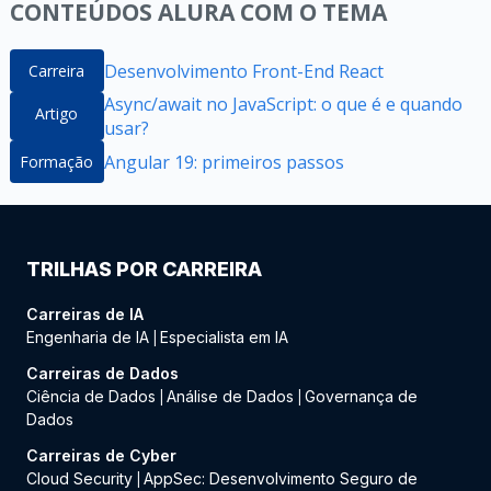
CONTEÚDOS ALURA COM O TEMA
Desenvolvimento Front-End React
Carreira
Async/await no JavaScript: o que é e quando
Artigo
usar?
Angular 19: primeiros passos
Formação
TRILHAS POR CARREIRA
Carreiras de IA
Engenharia de IA
Especialista em IA
|
Carreiras de Dados
Ciência de Dados
Análise de Dados
Governança de
|
|
Dados
Carreiras de Cyber
Cloud Security
AppSec: Desenvolvimento Seguro de
|