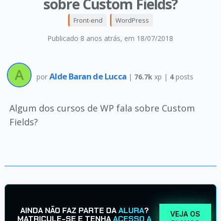
sobre Custom Fields?
Front-end
WordPress
Publicado 8 anos atrás
, em 18/07/2018
Alde Baran de Lucca
por
|
76.7k
xp |
4
posts
Algum dos cursos de WP fala sobre Custom
Fields?
AINDA NÃO FAZ PARTE DA
ALURA
?
VEJA OS
MATRICULE-SE E TENHA
ACESSO A