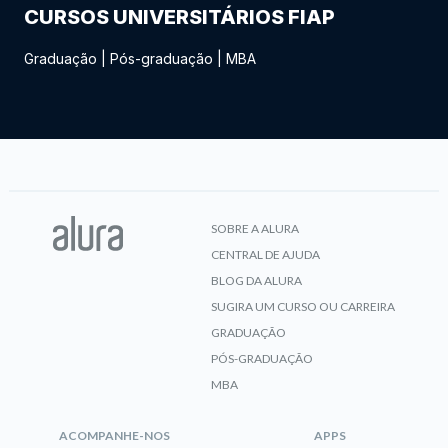
CURSOS UNIVERSITÁRIOS FIAP
Graduação
|
Pós-graduação
|
MBA
SOBRE A ALURA
CENTRAL DE AJUDA
BLOG DA ALURA
SUGIRA UM CURSO OU CARREIRA
GRADUAÇÃO
PÓS-GRADUAÇÃO
MBA
ACOMPANHE-NOS
APPS