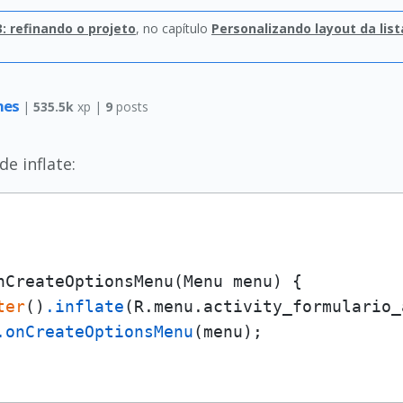
: refinando o projeto
, no capítulo
Personalizando layout da list
nes
|
535.5k
xp |
9
posts
e inflate:
nCreateOptionsMenu(Menu menu) {

ter
()
.inflate
(R.menu.activity_formulario_
.onCreateOptionsMenu
(menu);
