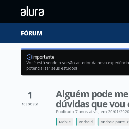
FÓRUM
Importante
Você está vendo a versão anterior da nova experiênci
potencializar seus estudos!
Alguém pode me e
1
dúvidas que vou 
resposta
Publicado 7 anos atrás
, em 20/01/202
Mobile
Android
Android parte 3: