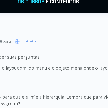
OS CURSOS
E CONTEÚDOS
6
posts
Instrutor
der suas perguntas.
e o layout xml do menu e o objeto menu onde o layou
p para que ele infle a hierarquia. Lembra que para
viewgroup?