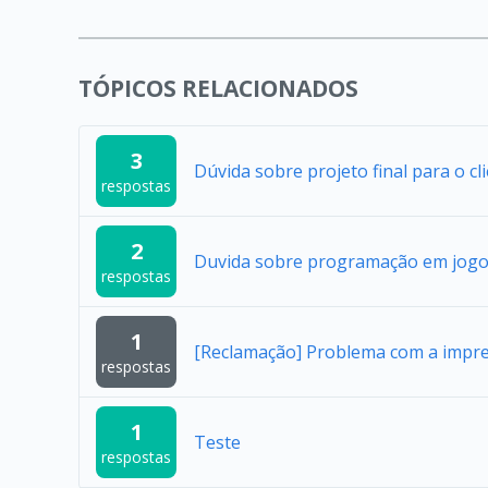
TÓPICOS RELACIONADOS
3
Dúvida sobre projeto final para o cl
respostas
2
Duvida sobre programação em jogo
respostas
1
[Reclamação] Problema com a impres
respostas
1
Teste
respostas