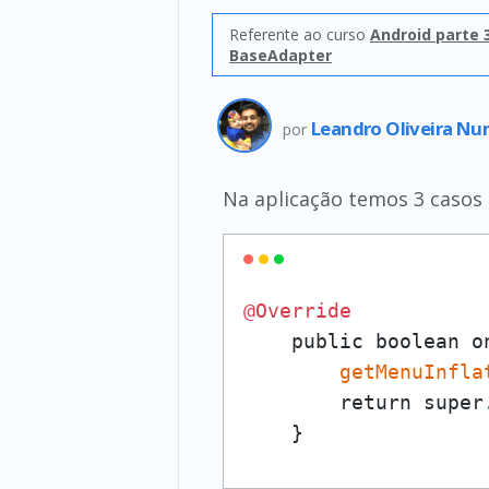
Referente ao curso
Android parte 3
BaseAdapter
Leandro Oliveira Nu
por
Na aplicação temos 3 casos d
@Override
    public boolean o
getMenuInfla
        return super
    }