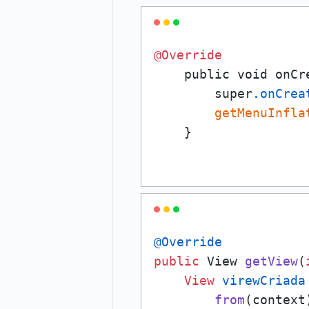
@Override
    public void onCr
        super
.onCrea
getMenuInfla
@Override
public
 View 
getView
(
View
virewCriada
from
(context