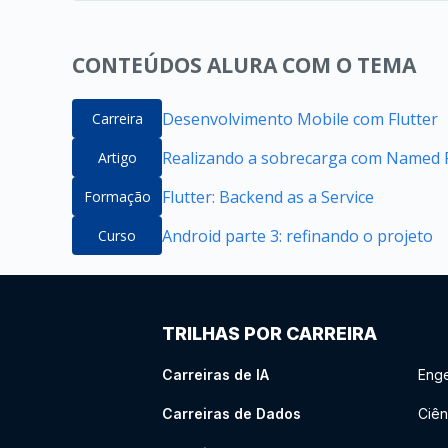
CONTEÚDOS ALURA COM O TEMA
Desenvolvimento Mobile com Flutter
Carreira
Realizando a sobrecarga com Named P
Artigo
Flutter: Backend as a Service
Formação
Android parte 3: refinando o projeto
Curso
TRILHAS POR CARREIRA
Carreiras de IA
Enge
Carreiras de Dados
Ciên