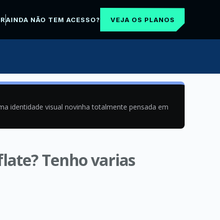
VEJA OS PLANOS
AR
AINDA NÃO TEM ACESSO?
uma identidade visual novinha totalmente pensada em
late? Tenho varias