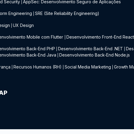
d Security
AppSec: Desenvolvimento Seguro de Aplicações
|
form Engineering
SRE (Site Reliability Engineering)
|
esign
UX Design
|
nvolvimento Mobile com Flutter
Desenvolvimento Front-End Reac
|
envolvimento Back-End PHP
Desenvolvimento Back-End .NET
Des
|
|
envolvimento Back-End Java
Desenvolvimento Back-End Node.js
|
rança
Recursos Humanos (RH)
Social Media Marketing
Growth Ma
|
|
|
IAP