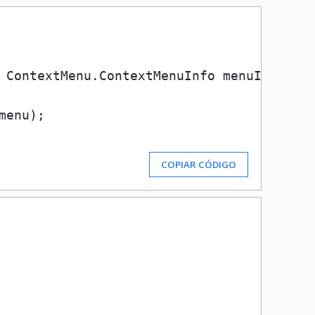
 ContextMenu.ContextMenuInfo menuInfo) {

menu); 

COPIAR CÓDIGO