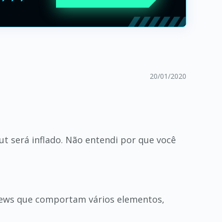
20/01/2020
t será inflado. Não entendi por que você
 views que comportam vários elementos,