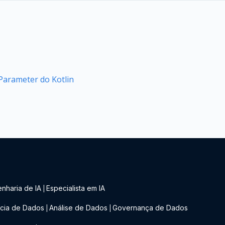
arameter do Kotlin
nharia de IA
Especialista em IA
|
cia de Dados
Análise de Dados
Governança de Dados
|
|