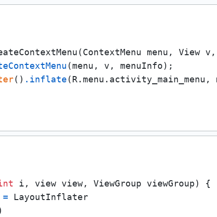
eateContextMenu(ContextMenu menu, View v,
teContextMenu
(menu, v, menuInfo);

ter
()
.inflate
(R.menu.activity_main_menu, 
int
 i, view view, ViewGroup viewGroup)
 {

=
 LayoutInflater

)