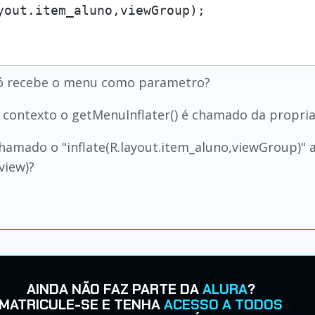
yout.item_aluno,viewGroup);

só recebe o menu como parametro?
contexto o getMenuInflater() é chamado da propria 
chamado o "inflate(R.layout.item_aluno,viewGroup)" 
view)?
AINDA NÃO FAZ PARTE DA
ALURA
?
MATRICULE-SE E TENHA
ACESSO A TODOS