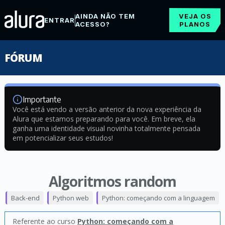
AINDA NÃO TEM
VEJA OS
ENTRAR
ACESSO?
PLANOS
FÓRUM
Importante
Você está vendo a versão anterior da nova experiência da
Alura que estamos preparando para você. Em breve, ela
ganha uma identidade visual novinha totalmente pensada
em potencializar seus estudos!
Algoritmos random
Back-end
Python web
Python: começando com a linguagem
Referente ao curso
Python: começando com a