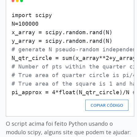
import scipy

N=100000

x_array = scipy.random.rand(N)

# generate N pseudo-random independen
# Number of pts within the quarter ci
# True area of quarter circle is pi/4
# True area of the square is 1 and ha
pi_approx = 4*float(N_qtr_circle)/N 
#
COPIAR CÓDIGO
O script acima foi feito Python usando o
modulo scipy, alguns site que podem te ajudar: