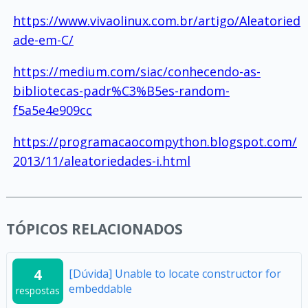
https://www.vivaolinux.com.br/artigo/Aleatoried
ade-em-C/
https://medium.com/siac/conhecendo-as-
bibliotecas-padr%C3%B5es-random-
f5a5e4e909cc
https://programacaocompython.blogspot.com/
2013/11/aleatoriedades-i.html
TÓPICOS RELACIONADOS
4
[Dúvida] Unable to locate constructor for
embeddable
respostas