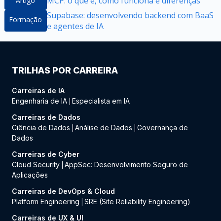
MCP: o que é, como funciona e diferenças
Artigo
Supabase: desenvolvendo backend com BaaS
Formação
e agentes de IA
TRILHAS POR CARREIRA
Carreiras de IA
Engenharia de IA
Especialista em IA
|
Carreiras de Dados
Ciência de Dados
Análise de Dados
Governança de
|
|
Dados
Carreiras de Cyber
Cloud Security
AppSec: Desenvolvimento Seguro de
|
Aplicações
Carreiras de DevOps & Cloud
Platform Engineering
SRE (Site Reliability Engineering)
|
Carreiras de UX & UI