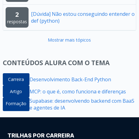
2
[Dúvida] Não estou conseguindo entender o
def (python)
respostas
Mostrar mais tópicos
CONTEÚDOS ALURA COM O TEMA
Desenvolvimento Back-End Python
Carreira
MCP: o que é, como funciona e diferenças
Artigo
Supabase: desenvolvendo backend com BaaS
Formação
e agentes de IA
TRILHAS POR CARREIRA