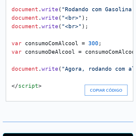
document
.
write
(
"Rodando com Gasolina 
document
.
write
(
"<br>"
document
.
write
(
"<br>"
);

var
 consumoComAlcool = 
300
var
 consumoDeAlcool = consumoComAlcool
document
.
write
(
"Agora, rodando com al
</
script
>
COPIAR CÓDIGO