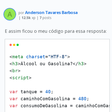
Anderson Tavares Barbosa
por
|
12.5k
xp |
7
posts
E assim ficou o meu código para essa resposta:
<
meta
charset
=
"HTF-8"
>
<
h3
>
Álcool ou Gasolina?
</
h3
>
<
br
>
<
script
>
var
 tanque = 
40
var
 caminhoComGasolina = 
480
var
 consumoDeGasolina = caminhoComGas