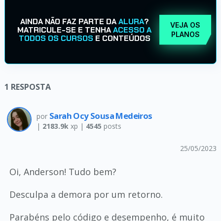
AINDA NÃO FAZ PARTE DA
ALURA
?
VEJA OS
MATRICULE-SE E TENHA
ACESSO A
PLANOS
TODOS OS CURSOS
E CONTEÚDOS
1
RESPOSTA
Sarah Ocy Sousa Medeiros
por
|
2183.9k
xp |
4545
posts
25/05/2023
Oi, Anderson! Tudo bem?
Desculpa a demora por um retorno.
Parabéns pelo código e desempenho, é muito