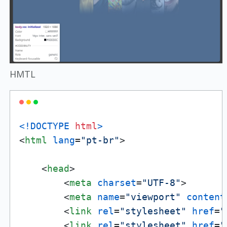
HMTL
<!DOCTYPE 
html
>
<
html
lang
=
"pt-br"
>
<
head
>
<
meta
charset
=
"UTF-8"
>
<
meta
name
=
"viewport"
content
<
link
rel
=
"stylesheet"
href
=
"
<
link
rel
=
"stylesheet"
href
=
"