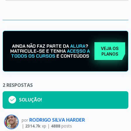
AINDA NÃO FAZ PARTE DA
ALURA
?
VEJA OS
MATRICULE-SE E TENHA
ACESSO A
PLANOS
TODOS OS CURSOS
E CONTEÚDOS
2
RESPOSTAS
SOLUÇÃO!
RODRIGO SILVA HARDER
por
|
2314.7k
xp |
4888
posts