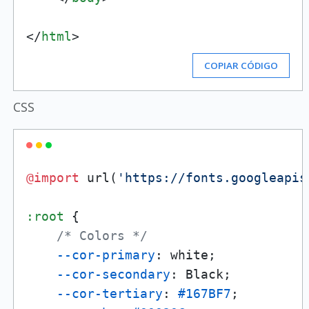
</
html
>
COPIAR CÓDIGO
CSS
@import
 url(
'https://fonts.googleapis
:root
 {

/* Colors */
--cor-primary
: white;

--cor-secondary
: Black;

--cor-tertiary
: 
#167BF7
;
