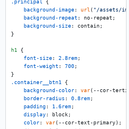
.principal
 {

background-image
: 
url
(
"/assets/im
background-repeat
: no-repeat;

background-size
: contain;

}

h1
 {

font-size
: 
2.8rem
;

font-weight
: 
700
;

.container__btn1
 {

background-color
: 
var
(--cor-terti
border-radius
: 
0.8rem
;

padding
: 
1.6rem
;

display
: block;

color
: 
var
(--cor-text-primary);
