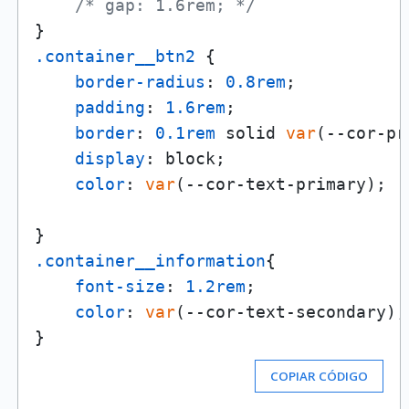
/* gap: 1.6rem; */
.container__btn2
 {

border-radius
: 
0.8rem
;

padding
: 
1.6rem
;

border
: 
0.1rem
 solid 
var
(--cor-pr
display
: block;

color
: 
var
(--cor-text-primary);

.container__information
{

font-size
: 
1.2rem
;

color
: 
var
(--cor-text-secondary);

COPIAR CÓDIGO