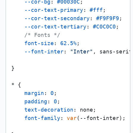
--cor-bg
: 
#00030C
;

--cor-text-primary
: 
#fff
;

--cor-text-secondary
: 
#F9F9F9
;

--cor-text-tertiary
: 
#C0C0C0
;

/* Fonts */
font-size
: 
62.5%
;

--font-inter
: 
"Inter"
, sans-serif;
}

* {

margin
: 
0
;

padding
: 
0
;

text-decoration
: none;

font-family
: 
var
(--font-inter);
