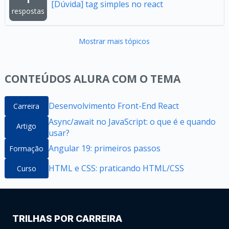
[Dúvida] tag simples no react
respostas
Mostrar mais tópicos
CONTEÚDOS ALURA COM O TEMA
Desenvolvimento Front-End React
Carreira
Async/await no JavaScript: o que é e quando
Artigo
usar?
Angular 19: primeiros passos
Formação
HTML e CSS: praticando HTML/CSS
Curso
TRILHAS POR CARREIRA