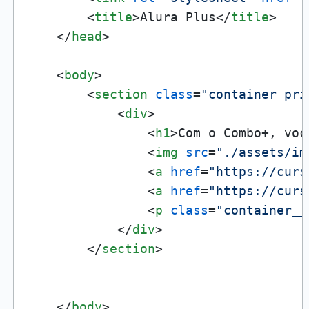
<
title
>
Alura Plus
</
title
>
</
head
>
<
body
>
<
section
class
=
"container pri
<
div
>
<
h1
>
Com o Combo+, voc
<
img
src
=
"./assets/im
<
a
href
=
"https://curs
<
a
href
=
"https://curs
<
p
class
=
"container__
</
div
>
</
section
>
</
body
>