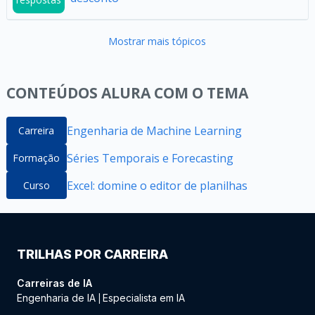
Mostrar mais tópicos
CONTEÚDOS ALURA COM O TEMA
Engenharia de Machine Learning
Carreira
Séries Temporais e Forecasting
Formação
Excel: domine o editor de planilhas
Curso
TRILHAS POR CARREIRA
Carreiras de IA
Engenharia de IA
Especialista em IA
|