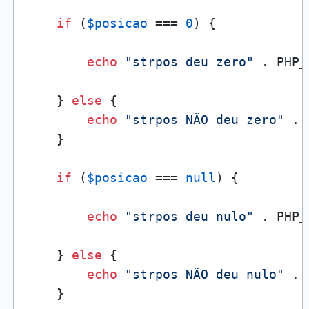
if
 (
$posicao
 === 
0
) { 

echo
"strpos deu zero"
 . PHP_
    } 
else
 {

echo
"strpos NÃO deu zero"
 . 
    }

if
 (
$posicao
 === 
null
) { 

echo
"strpos deu nulo"
 . PHP_
    } 
else
 {

echo
"strpos NÃO deu nulo"
 . 
    }
