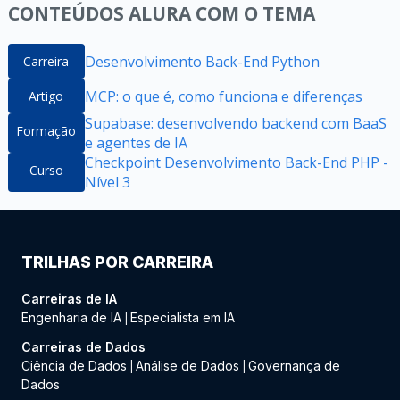
CONTEÚDOS ALURA COM O TEMA
Desenvolvimento Back-End Python
Carreira
MCP: o que é, como funciona e diferenças
Artigo
Supabase: desenvolvendo backend com BaaS
Formação
e agentes de IA
Checkpoint Desenvolvimento Back-End PHP -
Curso
Nível 3
TRILHAS POR CARREIRA
Carreiras de IA
Engenharia de IA
Especialista em IA
|
Carreiras de Dados
Ciência de Dados
Análise de Dados
Governança de
|
|
Dados