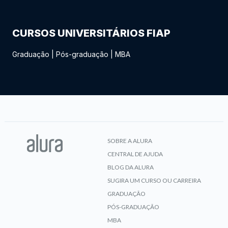
CURSOS UNIVERSITÁRIOS FIAP
Graduação
|
Pós-graduação
|
MBA
SOBRE A ALURA
CENTRAL DE AJUDA
BLOG DA ALURA
SUGIRA UM CURSO OU CARREIRA
GRADUAÇÃO
PÓS-GRADUAÇÃO
MBA