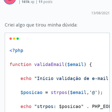
|
161k
xp |
11
posts
13/08/2021
Criei algo que tirou minha dúvida:
<?php
function
validaEmail
(
$email
) 
{

echo
"Início validação de e-mail:
$posicao
 = 
strpos
(
$email
,
'@'
);

echo
"strpos: 
$posicao
"
 . PHP_EOL;