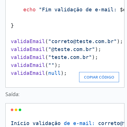
echo
"Fim validação de e-mail: 
$e
}

validaEmail
(
"correto@teste.com.br"
validaEmail
(
"@teste.com.br"
validaEmail
(
"teste.com.br"
validaEmail
(
""
validaEmail
(
null
);
COPIAR CÓDIGO
Saída:
Início
validação
de e-mail:
correto@t