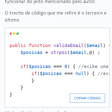
funcionar do jeito mencionado pelo autor.
O trecho de código que me refiro é o terceiro e
último:
public
function
validaEmail
(
$email
) 
{
$posicao
 = 
strpos
(
$email
,@) ;

if
(
$posicao
 === 
0
) { 
//exibe uma 
if
(
$posicao
 === 
null
) { 
//exi
        } 

    }

}
COPIAR CÓDIGO