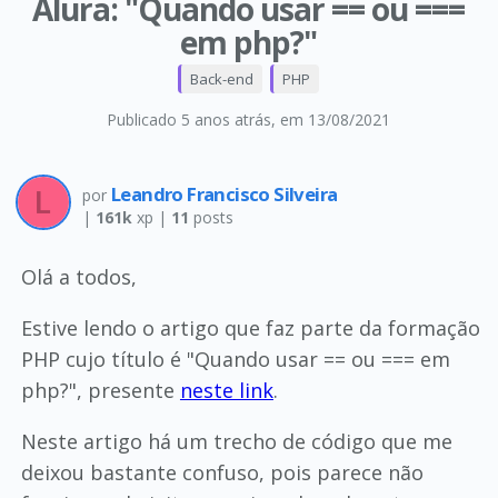
Alura: "Quando usar == ou ===
em php?"
Back-end
PHP
Publicado 5 anos atrás
, em 13/08/2021
Leandro Francisco Silveira
por
|
161k
xp |
11
posts
Olá a todos,
Estive lendo o artigo que faz parte da formação
PHP cujo título é "Quando usar == ou === em
php?", presente
neste link
.
Neste artigo há um trecho de código que me
deixou bastante confuso, pois parece não