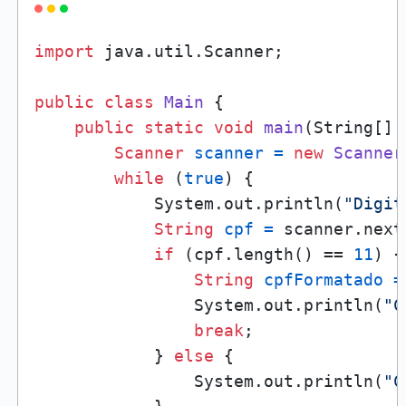
import
 java.util.Scanner;

public
class
Main
 {

public
static
void
main
(String[] 
Scanner
scanner
=
new
Scanner
while
 (
true
) {

            System.out.println(
"Digit
String
cpf
=
 scanner.next
if
 (cpf.length() == 
11
) {

String
cpfFormatado
=
                System.out.println(
"C
break
;

            } 
else
 {

                System.out.println(
"C