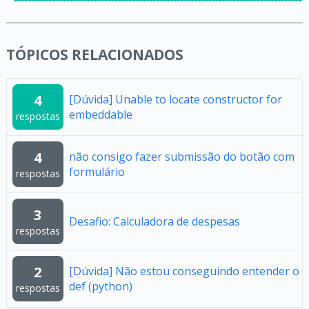
TÓPICOS RELACIONADOS
4
[Dúvida] Unable to locate constructor for
embeddable
respostas
4
não consigo fazer submissão do botão com
formulário
respostas
3
Desafio: Calculadora de despesas
respostas
2
[Dúvida] Não estou conseguindo entender o
def (python)
respostas