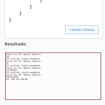
            }

        }

    }

COPIAR CÓDIGO
Resultado: