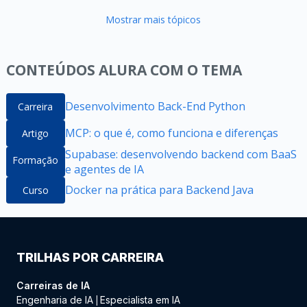
Mostrar mais tópicos
CONTEÚDOS ALURA COM O TEMA
Desenvolvimento Back-End Python
Carreira
MCP: o que é, como funciona e diferenças
Artigo
Supabase: desenvolvendo backend com BaaS
Formação
e agentes de IA
Docker na prática para Backend Java
Curso
TRILHAS POR CARREIRA
Carreiras de IA
Engenharia de IA
Especialista em IA
|