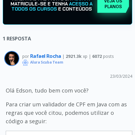
VEJA OS
MATRICULE-SE E TENHA
ACESSO A
PLANOS
TODOS OS CURSOS
E CONTEÚDOS
1
RESPOSTA
Rafael Rocha
por
|
2921.3k
xp |
6072
posts
Alura Scuba Team
23/03/2024
Olá Edson, tudo bem com você?
Para criar um validador de CPF em Java com as
regras que você citou, podemos utilizar o
código a seguir: