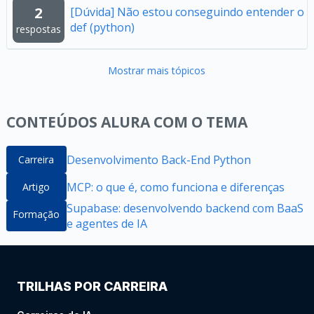
2
[Dúvida] Não estou conseguindo entender o
def (python)
respostas
Mostrar mais tópicos
CONTEÚDOS ALURA COM O TEMA
Desenvolvimento Back-End Python
Carreira
MCP: o que é, como funciona e diferenças
Artigo
Supabase: desenvolvendo backend com BaaS
Formação
e agentes de IA
TRILHAS POR CARREIRA