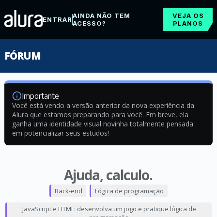
AINDA NÃO TEM
VEJA OS
ENTRAR
ACESSO?
PLANOS
FÓRUM
Importante
Você está vendo a versão anterior da nova experiência da
Alura que estamos preparando para você. Em breve, ela
ganha uma identidade visual novinha totalmente pensada
em potencializar seus estudos!
Ajuda, calculo.
Back-end
Lógica de programação
JavaScript e HTML: desenvolva um jogo e pratique lógica de