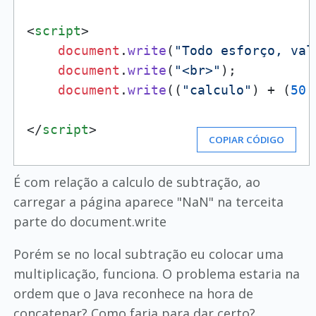
<
script
>
document
.
write
(
"Todo esforço, val
document
.
write
(
"<br>"
);

document
.
write
((
"calculo"
) + (
50
 
</
script
>
COPIAR CÓDIGO
É com relação a calculo de subtração, ao
carregar a página aparece "NaN" na terceita
parte do document.write
Porém se no local subtração eu colocar uma
multiplicação, funciona. O problema estaria na
ordem que o Java reconhece na hora de
concatenar? Como faria para dar certo?