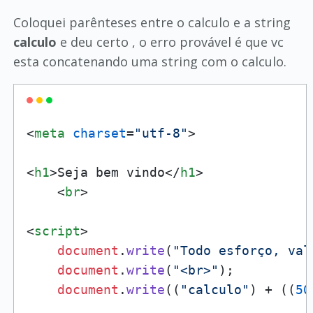
Coloquei parênteses entre o calculo e a string
calculo
e deu certo , o erro provável é que vc
esta concatenando uma string com o calculo.
<
meta
charset
=
"utf-8"
>
<
h1
>
Seja bem vindo
</
h1
>
<
br
>
<
script
>
document
.
write
(
"Todo esforço, val
document
.
write
(
"<br>"
);

document
.
write
((
"calculo"
) + ((
50