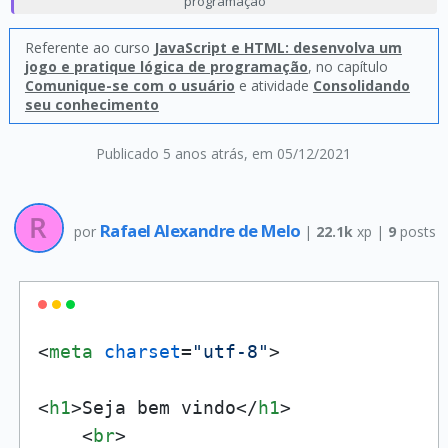
programação
Referente ao curso
JavaScript e HTML: desenvolva um
jogo e pratique lógica de programação
, no capítulo
Comunique-se com o usuário
e atividade
Consolidando
seu conhecimento
Publicado 5 anos atrás
, em 05/12/2021
Rafael Alexandre de Melo
por
|
22.1k
xp |
9
posts
<
meta
charset
=
"utf-8"
>
<
h1
>
Seja bem vindo
</
h1
>
<
br
>