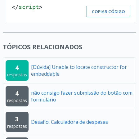
</
script
>
COPIAR CÓDIGO
TÓPICOS RELACIONADOS
4
[Dúvida] Unable to locate constructor for
embeddable
respostas
4
não consigo fazer submissão do botão com
formulário
respostas
3
Desafio: Calculadora de despesas
respostas