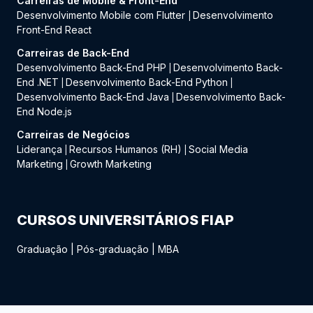
Carreiras de Mobile & Front-End
Desenvolvimento Mobile com Flutter
Desenvolvimento
|
Front-End React
Carreiras de Back-End
Desenvolvimento Back-End PHP
Desenvolvimento Back-
|
End .NET
Desenvolvimento Back-End Python
|
|
Desenvolvimento Back-End Java
Desenvolvimento Back-
|
End Node.js
Carreiras de Negócios
Liderança
Recursos Humanos (RH)
Social Media
|
|
Marketing
Growth Marketing
|
CURSOS UNIVERSITÁRIOS FIAP
Graduação
|
Pós-graduação
|
MBA