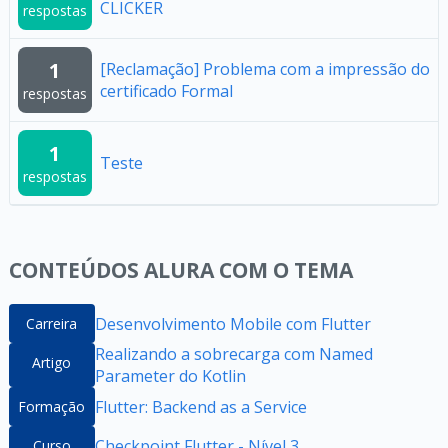
CLICKER
respostas
1
[Reclamação] Problema com a impressão do
certificado Formal
respostas
1
Teste
respostas
CONTEÚDOS ALURA COM O TEMA
Desenvolvimento Mobile com Flutter
Carreira
Realizando a sobrecarga com Named
Artigo
Parameter do Kotlin
Flutter: Backend as a Service
Formação
Checkpoint Flutter - Nível 3
Curso