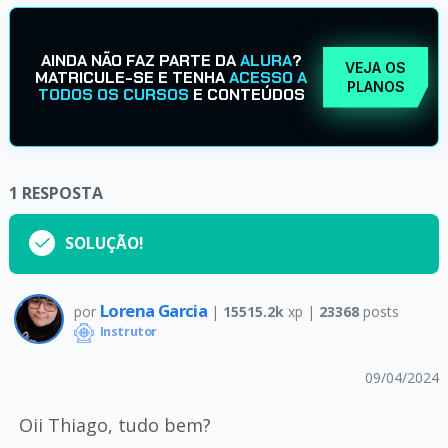
AINDA NÃO FAZ PARTE DA
ALURA
?
VEJA OS
MATRICULE-SE E TENHA
ACESSO A
PLANOS
TODOS OS CURSOS
E CONTEÚDOS
1
RESPOSTA
SOLUÇÃO!
Lorena Garcia
por
|
15515.2k
xp |
23368
posts
Instrutor
09/04/2024
Oii Thiago, tudo bem?