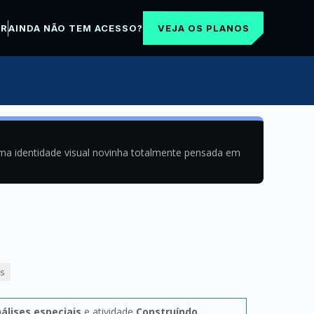
VEJA OS PLANOS
AR
AINDA NÃO TEM ACESSO?
uma identidade visual novinha totalmente pensada em
is
álises especiais
e atividade
Construíndo