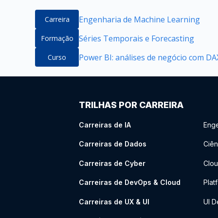
Engenharia de Machine Learning
Carreira
Séries Temporais e Forecasting
Formação
Power BI: análises de negócio com DAX
Curso
TRILHAS POR CARREIRA
Carreiras de IA
Enge
Carreiras de Dados
Ciên
Carreiras de Cyber
Clou
Carreiras de DevOps & Cloud
Plat
Carreiras de UX & UI
UI D