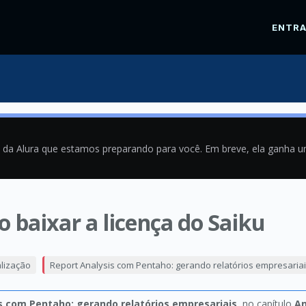
ENTR
a da Alura que estamos preparando para você. Em breve, ela ganha 
 baixar a licença do Saiku
1
alização
Report Analysis com Pentaho: gerando relatórios empresaria
s com Pentaho: gerando relatórios empresariais
, no capítulo
An