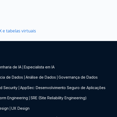
 e tabelas virtuais
nharia de IA
Especialista em IA
|
cia de Dados
Análise de Dados
Governança de Dados
|
|
d Security
AppSec: Desenvolvimento Seguro de Aplicações
|
form Engineering
SRE (Site Reliability Engineering)
|
esign
UX Design
|