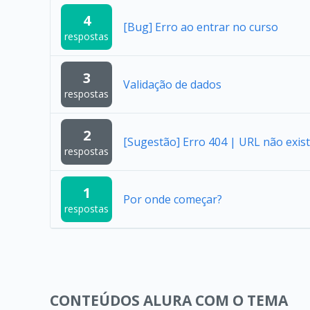
4
[Bug] Erro ao entrar no curso
respostas
3
Validação de dados
respostas
2
[Sugestão] Erro 404 | URL não exist
respostas
1
Por onde começar?
respostas
CONTEÚDOS ALURA COM O TEMA