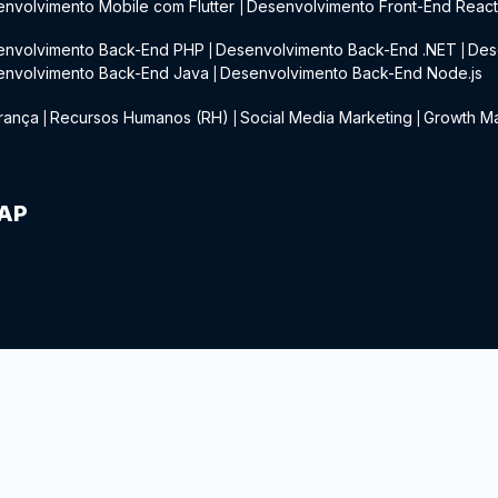
nvolvimento Mobile com Flutter
Desenvolvimento Front-End Reac
|
envolvimento Back-End PHP
Desenvolvimento Back-End .NET
Des
|
|
envolvimento Back-End Java
Desenvolvimento Back-End Node.js
|
rança
Recursos Humanos (RH)
Social Media Marketing
Growth Ma
|
|
|
IAP