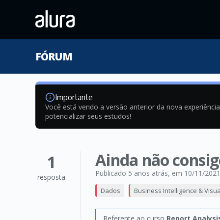
FÓRUM
Importante
Você está vendo a versão anterior da nova experiênci
potencializar seus estudos!
Ainda não consigo
1
Publicado 5 anos atrás
, em 10/11/202
resposta
Dados
Business Intelligence & Visu
Referente ao curso
Report Analysi