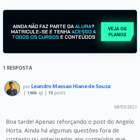
AINDA NÃO FAZ PARTE DA
ALURA
?
VEJA OS
MATRICULE-SE E TENHA
ACESSO A
PLANOS
TODOS OS CURSOS
E CONTEÚDOS
1
RESPOSTA
Leandro Massao Hiane de Souza
por
|
146k
xp |
15
posts
08/03/2021
Boa tarde! Apenas reforçando o post do Angelo
Horta. Ainda há algumas questões fora de
contexto ou antecipadas aos conteúdos que