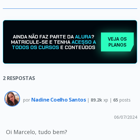
AINDA NÃO FAZ PARTE DA
ALURA
?
VEJA OS
MATRICULE-SE E TENHA
ACESSO A
PLANOS
TODOS OS CURSOS
E CONTEÚDOS
2
RESPOSTAS
Nadine Coelho Santos
por
|
89.2k
xp |
65
posts
06/07/2024
Oi Marcelo, tudo bem?