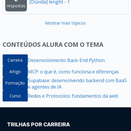
[Dúvida] lenght - 1
respostas
Mostrar mais tópicos
CONTEÚDOS ALURA COM O TEMA
Desenvolvimento Back-End Python
Carreira
MCP: o que é, como funciona e diferenças
Artigo
Supabase: desenvolvendo backend com BaaS
Formação
e agentes de IA
Redes e Protocolos: fundamentos da web
Curso
TRILHAS POR CARREIRA