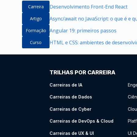
Desenvolvimento Front-End React
Carreira
Async/await no JavaScript: o que é e 
Artigo
Angular 19: primeiros passos
Formação
HTML e CSS: ambientes de desenvolvim
Curso
TRILHAS POR CARREIRA
Carreiras de IA
Enge
Carreiras de Dados
Ciên
Carreiras de Cyber
Clou
Carreiras de DevOps & Cloud
Plat
Carreiras de UX & UI
UI D