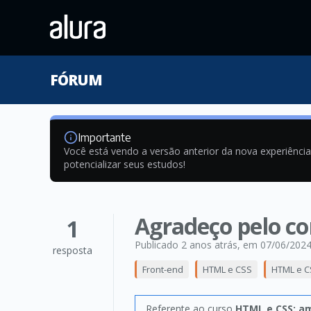
FÓRUM
Importante
Você está vendo a versão anterior da nova experiênci
potencializar seus estudos!
Agradeço pelo c
1
Publicado 2 anos atrás
, em 07/06/202
resposta
Front-end
HTML e CSS
HTML e C
Referente ao curso
HTML e CSS: am