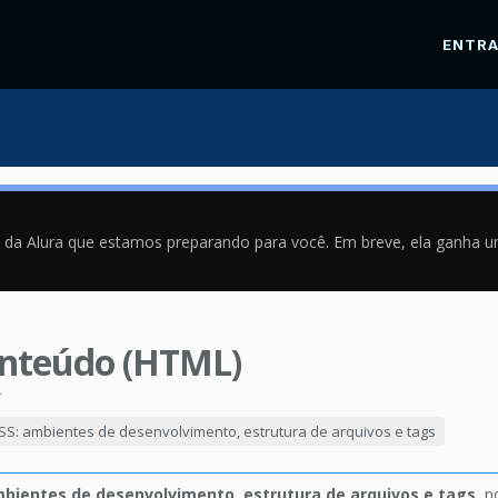
ENTR
a da Alura que estamos preparando para você. Em breve, ela ganha 
onteúdo (HTML)
4
SS: ambientes de desenvolvimento, estrutura de arquivos e tags
bientes de desenvolvimento, estrutura de arquivos e tags
, n