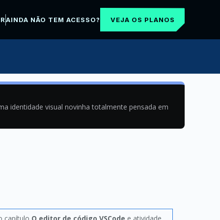
VEJA OS PLANOS
AR
AINDA NÃO TEM ACESSO?
uma identidade visual novinha totalmente pensada em
o capítulo
O editor de código VSCode
e atividade