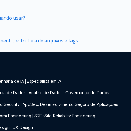
quando usar?
ento, estrutura de arquivos e tags
nharia de IA
Especialista em IA
|
cia de Dados
Análise de Dados
Governança de Dados
|
|
d Security
AppSec: Desenvolvimento Seguro de Aplicações
|
form Engineering
SRE (Site Reliability Engineering)
|
esign
UX Design
|