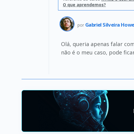
O que aprendemos?
Gabriel Silveira How
por
Olá, queria apenas falar c
não é o meu caso, pode fica