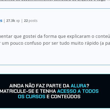
es
|
27.3k
xp |
22
posts
omentar que gostei da forma que explicaram o cont
r um pouco confuso por ser tudo muito rápido (a pa
AINDA NÃO FAZ PARTE DA
ALURA
?
MATRICULE-SE E TENHA
ACESSO A TODOS
OS CURSOS
E CONTEÚDOS