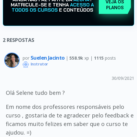
VEJA OS
MATRICULE-SE E TENHA
ACESSO A
PLANOS
TODOS OS CURSOS
E CONTEÚDOS
2
RESPOSTAS
Suelen Jacinto
por
|
558.9k
xp |
1115
posts
Instrutor
30/09/2021
Olá Selene tudo bem ?
Em nome dos professores responsáveis pelo
curso , gostaria de te agradecer pelo feedback e
ficamos muito felizes em saber que o curso te
ajudou. =)