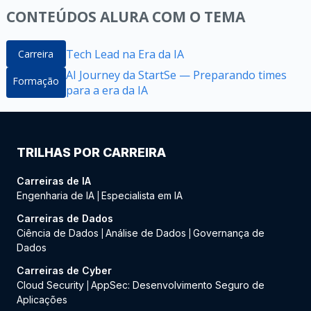
CONTEÚDOS ALURA COM O TEMA
Tech Lead na Era da IA
Carreira
AI Journey da StartSe — Preparando times
Formação
para a era da IA
TRILHAS POR CARREIRA
Carreiras de IA
Engenharia de IA
Especialista em IA
|
Carreiras de Dados
Ciência de Dados
Análise de Dados
Governança de
|
|
Dados
Carreiras de Cyber
Cloud Security
AppSec: Desenvolvimento Seguro de
|
Aplicações