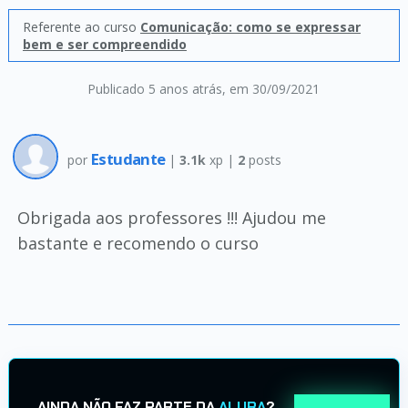
Referente ao curso
Comunicação: como se expressar
bem e ser compreendido
Publicado 5 anos atrás
, em 30/09/2021
Estudante
por
|
3.1k
xp |
2
posts
Obrigada aos professores !!! Ajudou me
bastante e recomendo o curso
AINDA NÃO FAZ PARTE DA
ALURA
?