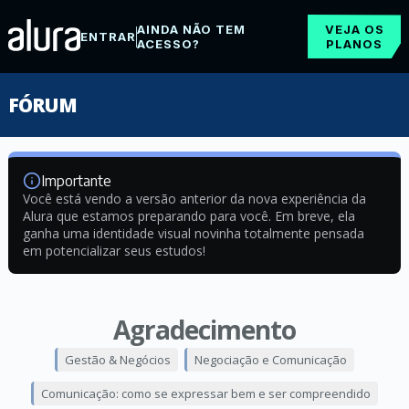
AINDA NÃO TEM
VEJA OS
ENTRAR
ACESSO?
PLANOS
FÓRUM
Importante
Você está vendo a versão anterior da nova experiência da
Alura que estamos preparando para você. Em breve, ela
ganha uma identidade visual novinha totalmente pensada
em potencializar seus estudos!
Agradecimento
Gestão & Negócios
Negociação e Comunicação
Comunicação: como se expressar bem e ser compreendido