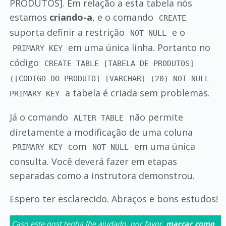
PRODUTOS]. Em relação a esta tabela nós
estamos
criando-a
, e o comando
CREATE
suporta definir a restrição
e o
NOT NULL
em uma única linha. Portanto no
PRIMARY KEY
código
CREATE TABLE [TABELA DE PRODUTOS]
([CODIGO DO PRODUTO] [VARCHAR] (20) NOT NULL
a tabela é criada sem problemas.
PRIMARY KEY
Já o comando
não permite
ALTER TABLE
diretamente a modificação de uma coluna
com
em uma única
PRIMARY KEY
NOT NULL
consulta. Você deverá fazer em etapas
separadas como a instrutora demonstrou.
Espero ter esclarecido. Abraços e bons estudos!
Caso este post tenha lhe ajudado, por favor,
marcar como