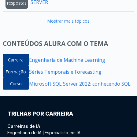
SERVER
respostas
Mostrar mais tópicos
CONTEÚDOS ALURA COM O TEMA
Engenharia de Machine Learning
Carreira
Séries Temporais e Forecasting
Formação
Microsoft SQL Server 2022: conhecendo SQL
Curso
TRILHAS POR CARREIRA
Carreiras de IA
Engenharia de IA
Especialista em IA
|