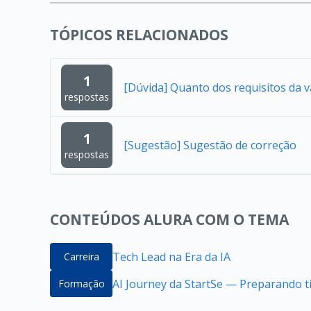
TÓPICOS RELACIONADOS
1
[Dúvida] Quanto dos requisitos da 
respostas
1
[Sugestão] Sugestão de correção
respostas
CONTEÚDOS ALURA COM O TEMA
Tech Lead na Era da IA
Carreira
AI Journey da StartSe — Preparando ti
Formação