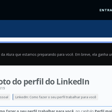
ENTR
a da Alura que estamos preparando para você. Em breve, ela ganha 
to do perfil do LinkedIn
019
ssoal
LinkedIn: Como fazer o seu perfil trabalhar para você
mo fazer o seu perfil trabalhar para você
, no capítulo
Perfil ma