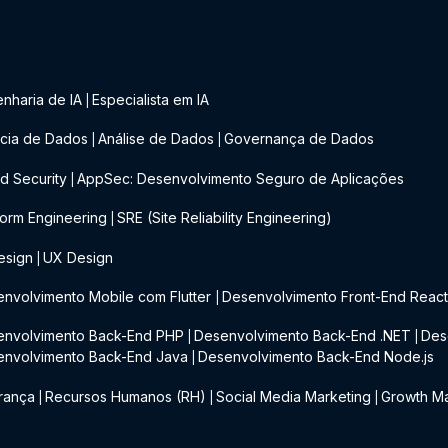
nharia de IA
Especialista em IA
|
cia de Dados
Análise de Dados
Governança de Dados
|
|
d Security
AppSec: Desenvolvimento Seguro de Aplicações
|
form Engineering
SRE (Site Reliability Engineering)
|
esign
UX Design
|
nvolvimento Mobile com Flutter
Desenvolvimento Front-End Reac
|
envolvimento Back-End PHP
Desenvolvimento Back-End .NET
Des
|
|
envolvimento Back-End Java
Desenvolvimento Back-End Node.js
|
rança
Recursos Humanos (RH)
Social Media Marketing
Growth Ma
|
|
|