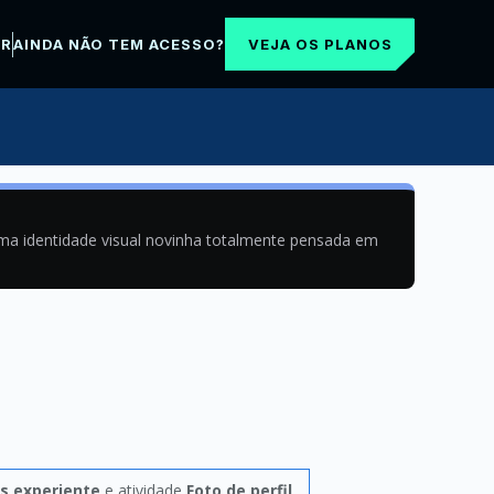
VEJA OS PLANOS
AR
AINDA NÃO TEM ACESSO?
uma identidade visual novinha totalmente pensada em
is experiente
e atividade
Foto de perfil