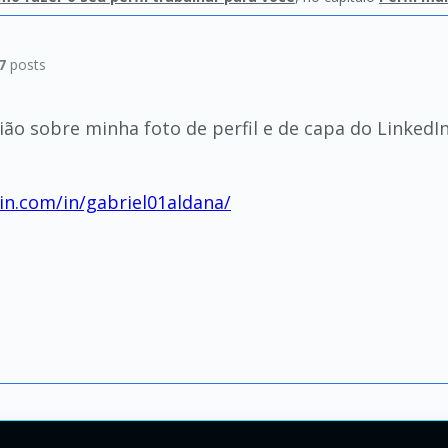
7
posts
ião sobre minha foto de perfil e de capa do LinkedI
in.com/in/gabriel01aldana/