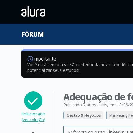
FÓRUM
Importante
Você está vendo a versão anterior da nova experiênci
potencializar seus estudos!
Adequação de fo
Publicado 7 anos atrás
, em 10/06/2
Solucionado
Gestão & Negócios
Marketing Pe
(ver solução)
Referente ao curso
LinkedIn: Co