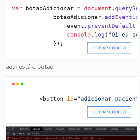
var
 botaoAdicionar = 
document
.
querySe
            botaoAdicionar.
addEventLi
                event.
preventDefault
(
console
.
log
(
"Oi eu so
            });
COPIAR CÓDIGO
aqui está o botão:
        <button 
id
=
"adicionar-pacient
COPIAR CÓDIGO