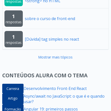
<strong> no HTML
respostas
1
sobre o curso de front-end
respostas
1
[Dúvida] tag simples no react
respostas
Mostrar mais tópicos
CONTEÚDOS ALURA COM O TEMA
Desenvolvimento Front-End React
Carreira
Async/await no JavaScript: o que é e quando
Artigo
usar?
Angular 19: primeiros passos
Formação