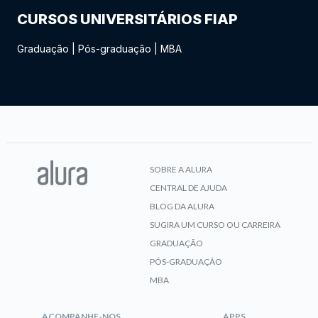
CURSOS UNIVERSITÁRIOS FIAP
Graduação
|
Pós-graduação
|
MBA
SOBRE A ALURA
CENTRAL DE AJUDA
BLOG DA ALURA
SUGIRA UM CURSO OU CARREIRA
GRADUAÇÃO
PÓS-GRADUAÇÃO
MBA
ACOMPANHE-NOS
APPS