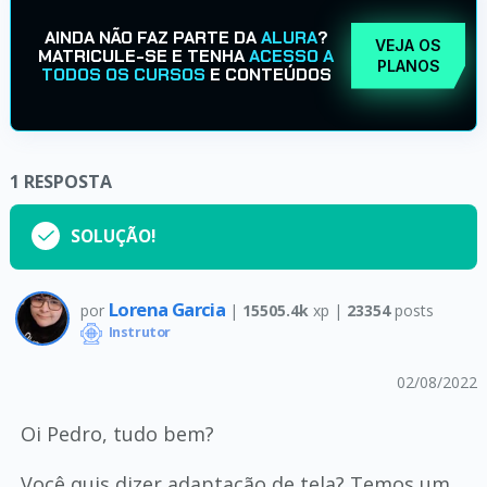
AINDA NÃO FAZ PARTE DA
ALURA
?
VEJA OS
MATRICULE-SE E TENHA
ACESSO A
PLANOS
TODOS OS CURSOS
E CONTEÚDOS
1
RESPOSTA
SOLUÇÃO!
Lorena Garcia
por
|
15505.4k
xp |
23354
posts
Instrutor
02/08/2022
Oi Pedro, tudo bem?
Você quis dizer adaptação de tela? Temos um