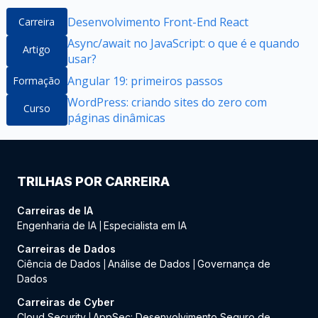
Desenvolvimento Front-End React
Carreira
Async/await no JavaScript: o que é e quando
Artigo
usar?
Angular 19: primeiros passos
Formação
WordPress: criando sites do zero com
Curso
páginas dinâmicas
TRILHAS POR CARREIRA
Carreiras de IA
Engenharia de IA
Especialista em IA
|
Carreiras de Dados
Ciência de Dados
Análise de Dados
Governança de
|
|
Dados
Carreiras de Cyber
Cloud Security
AppSec: Desenvolvimento Seguro de
|