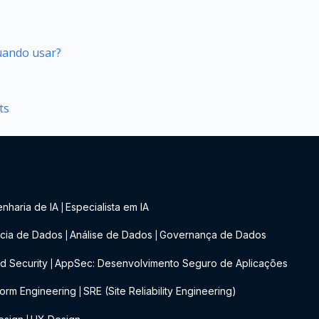
quando usar?
ts
nharia de IA
Especialista em IA
|
cia de Dados
Análise de Dados
Governança de Dados
|
|
d Security
AppSec: Desenvolvimento Seguro de Aplicações
|
form Engineering
SRE (Site Reliability Engineering)
|