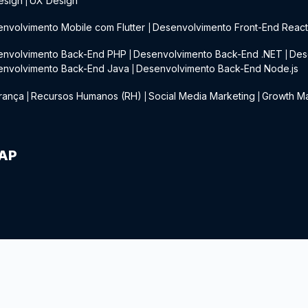
esign
UX Design
|
nvolvimento Mobile com Flutter
Desenvolvimento Front-End Reac
|
envolvimento Back-End PHP
Desenvolvimento Back-End .NET
Des
|
|
envolvimento Back-End Java
Desenvolvimento Back-End Node.js
|
rança
Recursos Humanos (RH)
Social Media Marketing
Growth Ma
|
|
|
IAP