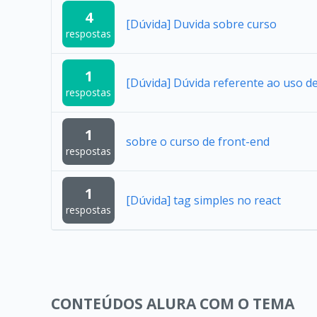
4
[Dúvida] Duvida sobre curso
respostas
1
[Dúvida] Dúvida referente ao uso 
respostas
1
sobre o curso de front-end
respostas
1
[Dúvida] tag simples no react
respostas
CONTEÚDOS ALURA COM O TEMA