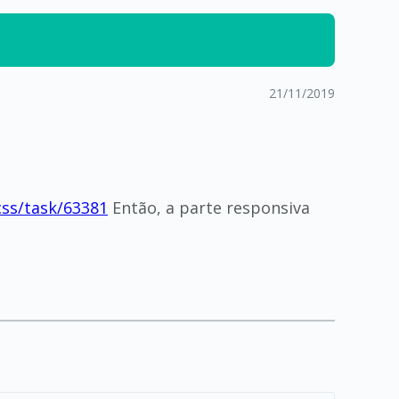
21/11/2019
css/task/63381
Então, a parte responsiva