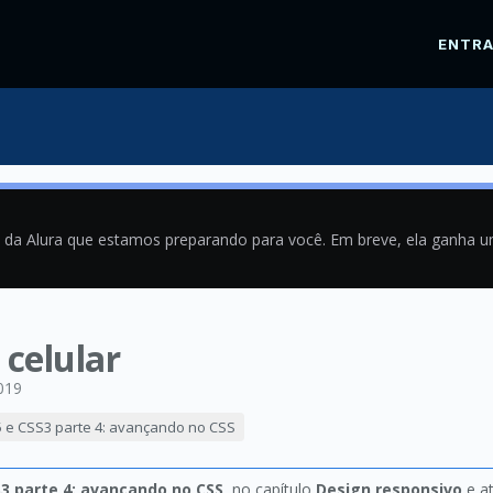
ENTR
a da Alura que estamos preparando para você. Em breve, ela ganha 
celular
019
 e CSS3 parte 4: avançando no CSS
3 parte 4: avançando no CSS
, no capítulo
Design responsivo
e a