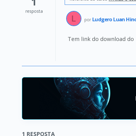
1
resposta
Ludgero Luan Hin
por
Tem link do download do 
1
RESPOSTA