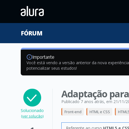
FÓRUM
Importante
Você está vendo a versão anterior da nova experiênci
potencializar seus estudos!
Adaptação para 
Publicado 7 anos atrás
, em 21/11/2
Solucionado
Front-end
HTML e CSS
HTML5
(ver solução)
Referente ao curso
HTML5 e CSS