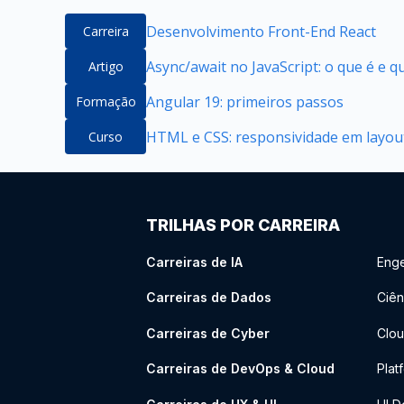
Desenvolvimento Front-End React
Carreira
Async/await no JavaScript: o que é e 
Artigo
Angular 19: primeiros passos
Formação
HTML e CSS: responsividade em layou
Curso
TRILHAS POR CARREIRA
Carreiras de IA
Enge
Carreiras de Dados
Ciên
Carreiras de Cyber
Clou
Carreiras de DevOps & Cloud
Plat