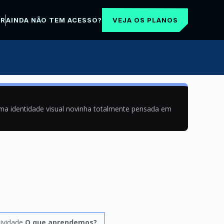
VEJA OS PLANOS
AR
AINDA NÃO TEM ACESSO?
uma identidade visual novinha totalmente pensada em
tividade
O que aprendemos?