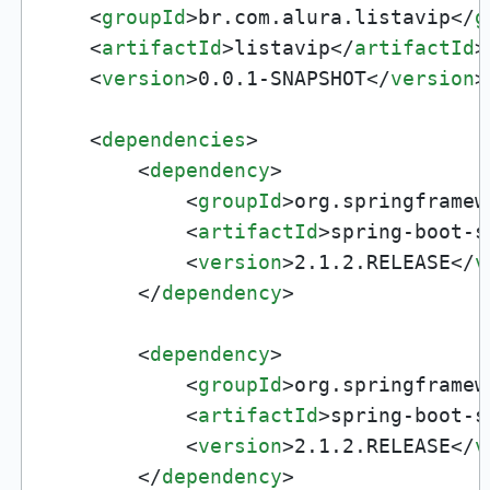
<
groupId
>
br.com.alura.listavip
</
g
<
artifactId
>
listavip
</
artifactId
>
<
version
>
0.0.1-SNAPSHOT
</
version
>
<
dependencies
>
<
dependency
>
<
groupId
>
org.springframew
<
artifactId
>
spring-boot-s
<
version
>
2.1.2.RELEASE
</
v
</
dependency
>
<
dependency
>
<
groupId
>
org.springframew
<
artifactId
>
spring-boot-s
<
version
>
2.1.2.RELEASE
</
v
</
dependency
>