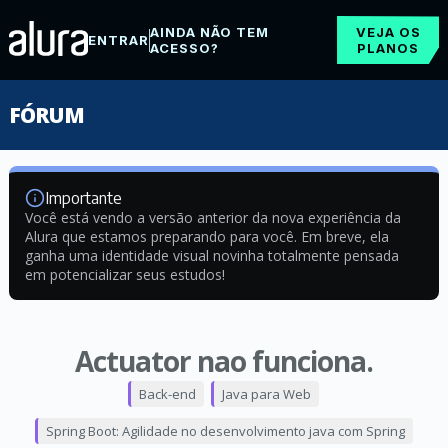
AINDA NÃO TEM
VEJA OS
ENTRAR
ACESSO?
PLANOS
FÓRUM
Importante
Você está vendo a versão anterior da nova experiência da
Alura que estamos preparando para você. Em breve, ela
ganha uma identidade visual novinha totalmente pensada
em potencializar seus estudos!
Actuator nao funciona.
Back-end
Java para Web
Spring Boot: Agilidade no desenvolvimento java com Spring