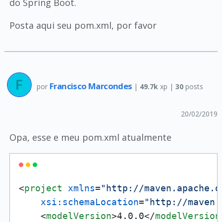
do Spring Boot.
Posta aqui seu pom.xml, por favor
Francisco Marcondes
por
|
49.7k
xp |
30
posts
20/02/2019
Opa, esse e meu pom.xml atualmente
<
project
xmlns
=
"http://maven.apache.o
xsi:schemaLocation
=
"http://maven.
<
modelVersion
>
4.0.0
</
modelVersion