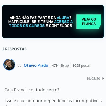
AINDA NÃO FAZ PARTE DA
ALURA
?
VEJA OS
MATRICULE-SE E TENHA
ACESSO A
PLANOS
TODOS OS CURSOS
E CONTEÚDOS
2
RESPOSTAS
Otávio Prado
por
|
4794.9k
xp |
9225
posts
19/02/2019
Fala Francisco, tudo certo?
Isso é causado por dependências incompatíveis