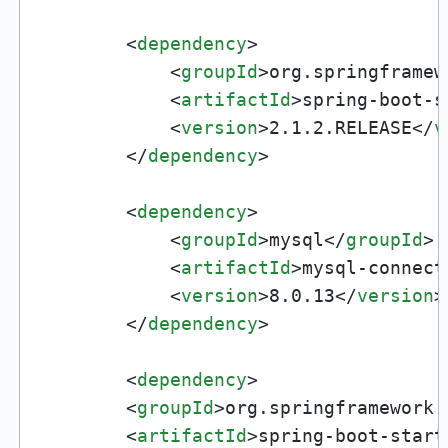
<
dependency
>
<
groupId
>
org.springframew
<
artifactId
>
spring-boot-s
<
version
>
2.1.2.RELEASE
</
v
</
dependency
>
<
dependency
>
<
groupId
>
mysql
</
groupId
>
<
artifactId
>
mysql-connect
<
version
>
8.0.13
</
version
>
</
dependency
>
<
dependency
>
<
groupId
>
org.springframework.
<
artifactId
>
spring-boot-start