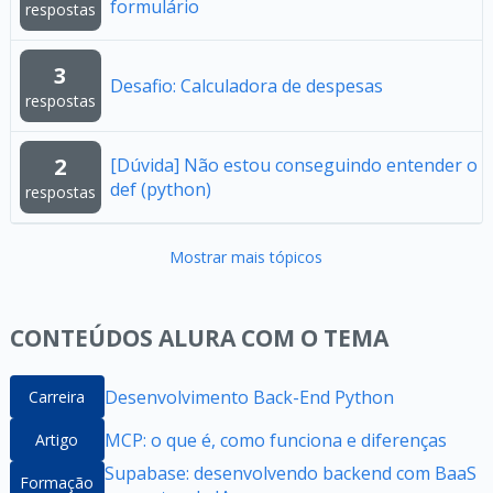
formulário
respostas
3
Desafio: Calculadora de despesas
respostas
2
[Dúvida] Não estou conseguindo entender o
def (python)
respostas
Mostrar mais tópicos
CONTEÚDOS ALURA COM O TEMA
Desenvolvimento Back-End Python
Carreira
MCP: o que é, como funciona e diferenças
Artigo
Supabase: desenvolvendo backend com BaaS
Formação