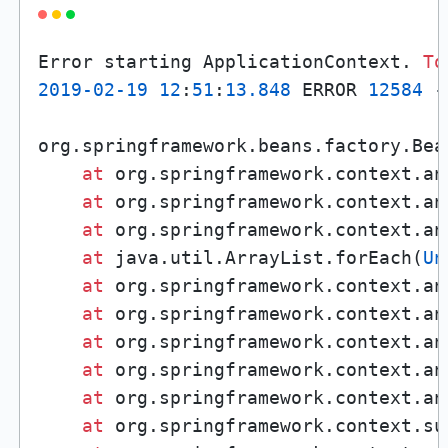
Error starting ApplicationContext. 
To
2019
-02
-19
12
:
51
:
13.848
 ERROR 
12584
-
org.springframework.beans.factory.Bea
at
 org.springframework.context.an
at
 org.springframework.context.an
at
 org.springframework.context.an
at
 java.util.ArrayList.forEach(
Un
at
 org.springframework.context.an
at
 org.springframework.context.an
at
 org.springframework.context.an
at
 org.springframework.context.an
at
 org.springframework.context.an
at
 org.springframework.context.su