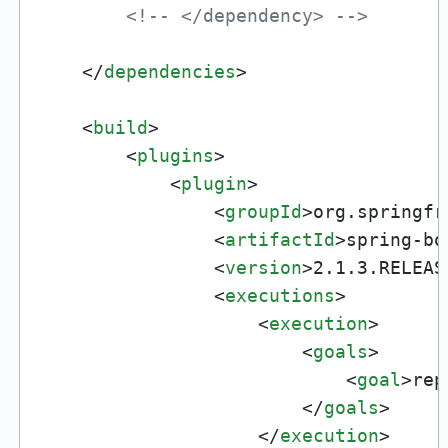
<!-- </dependency> -->
</
dependencies
>
<
build
>
<
plugins
>
<
plugin
>
<
groupId
>
org.springfr
<
artifactId
>
spring-bo
<
version
>
2.1.3.RELEAS
<
executions
>
<
execution
>
<
goals
>
<
goal
>
rep
</
goals
>
</
execution
>