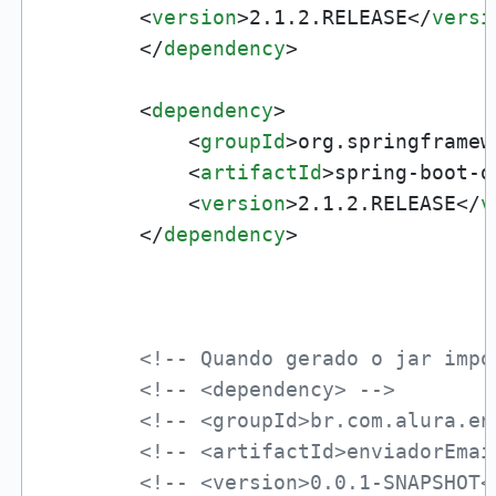
<
version
>
2.1.2.RELEASE
</
versi
</
dependency
>
<
dependency
>
<
groupId
>
org.springframew
<
artifactId
>
spring-boot-d
<
version
>
2.1.2.RELEASE
</
v
</
dependency
>
<!-- Quando gerado o jar impo
<!-- <dependency> -->
<!-- <groupId>br.com.alura.en
<!-- <artifactId>enviadorEmai
<!-- <version>0.0.1-SNAPSHOT<