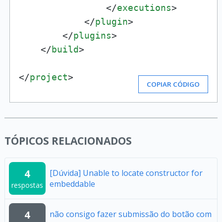
</
executions
>
</
plugin
>
</
plugins
>
</
build
>
</
project
>
COPIAR CÓDIGO
TÓPICOS RELACIONADOS
4
[Dúvida] Unable to locate constructor for
embeddable
respostas
4
não consigo fazer submissão do botão com