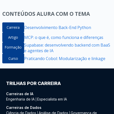
CONTEÚDOS ALURA COM O TEMA
Desenvolvimento Back-End Python
Carreira
MCP: o que é, como funciona e diferenças
Artigo
Supabase: desenvolvendo backend com BaaS
Formação
e agentes de IA
Praticando Cobol: Modularização e linkage
Curso
TRILHAS POR CARREIRA
Carreiras de IA
Engenharia de IA
Especialista em IA
|
Carreiras de Dados
Ciência de Dados
Análise de Dados
Governança de
|
|