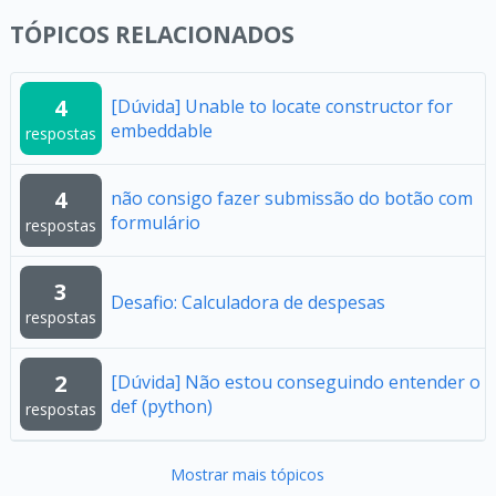
TÓPICOS RELACIONADOS
4
[Dúvida] Unable to locate constructor for
embeddable
respostas
4
não consigo fazer submissão do botão com
formulário
respostas
3
Desafio: Calculadora de despesas
respostas
2
[Dúvida] Não estou conseguindo entender o
def (python)
respostas
Mostrar mais tópicos