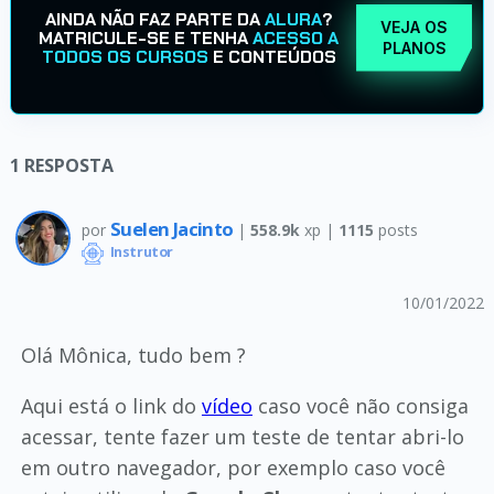
AINDA NÃO FAZ PARTE DA
ALURA
?
VEJA OS
MATRICULE-SE E TENHA
ACESSO A
PLANOS
TODOS OS CURSOS
E CONTEÚDOS
1
RESPOSTA
Suelen Jacinto
por
|
558.9k
xp |
1115
posts
Instrutor
10/01/2022
Olá Mônica, tudo bem ?
Aqui está o link do
vídeo
caso você não consiga
acessar, tente fazer um teste de tentar abri-lo
em outro navegador, por exemplo caso você