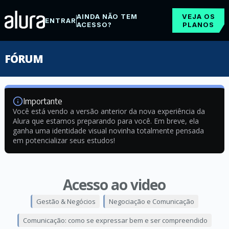
AINDA NÃO TEM
VEJA OS
ENTRAR
ACESSO?
PLANOS
FÓRUM
Importante
Você está vendo a versão anterior da nova experiência da
Alura que estamos preparando para você. Em breve, ela
ganha uma identidade visual novinha totalmente pensada
em potencializar seus estudos!
Acesso ao video
Gestão & Negócios
Negociação e Comunicação
Comunicação: como se expressar bem e ser compreendido