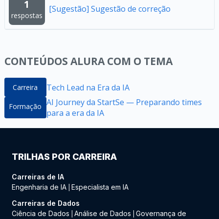
1
[Sugestão] Sugestão de correção
respostas
CONTEÚDOS ALURA COM O TEMA
Tech Lead na Era da IA
Carreira
AI Journey da StartSe — Preparando times
Formação
para a era da IA
TRILHAS POR CARREIRA
Carreiras de IA
Engenharia de IA
Especialista em IA
|
Carreiras de Dados
Ciência de Dados
Análise de Dados
Governança de
|
|