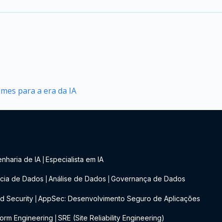
mes para a era da IA
nharia de IA
Especialista em IA
|
cia de Dados
Análise de Dados
Governança de Dados
|
|
d Security
AppSec: Desenvolvimento Seguro de Aplicações
|
form Engineering
SRE (Site Reliability Engineering)
|