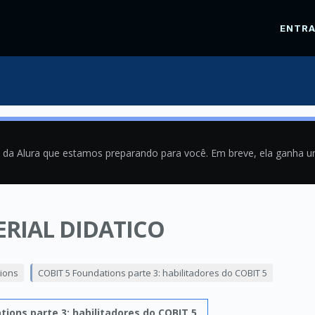
ENTR
a da Alura que estamos preparando para você. Em breve, ela ganha 
RIAL DIDATICO
0
ions
COBIT 5 Foundations parte 3: habilitadores do COBIT 5
tions parte 3: habilitadores do COBIT 5