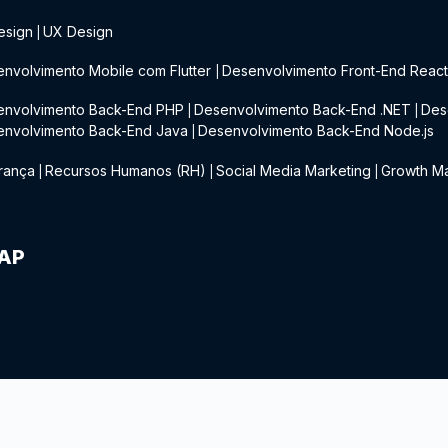
esign
UX Design
|
nvolvimento Mobile com Flutter
Desenvolvimento Front-End Reac
|
envolvimento Back-End PHP
Desenvolvimento Back-End .NET
Des
|
|
envolvimento Back-End Java
Desenvolvimento Back-End Node.js
|
rança
Recursos Humanos (RH)
Social Media Marketing
Growth Ma
|
|
|
IAP