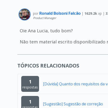
Ronald Bolsoni Falcão
por
|
1629.2k
xp |
3
Product Manager
Oie Ana Lucia, tudo bom?
Não tem material escrito disponibilizado 
TÓPICOS RELACIONADOS
1
[Dúvida] Quanto dos requisitos da 
respostas
1
[Sugestão] Sugestão de correção
respostas