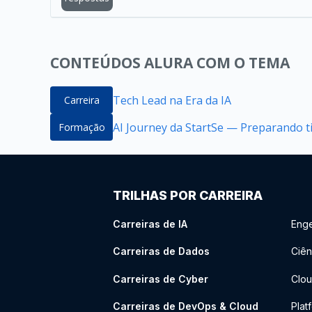
CONTEÚDOS ALURA COM O TEMA
Tech Lead na Era da IA
Carreira
AI Journey da StartSe — Preparando ti
Formação
TRILHAS POR CARREIRA
Carreiras de IA
Enge
Carreiras de Dados
Ciên
Carreiras de Cyber
Clou
Carreiras de DevOps & Cloud
Plat