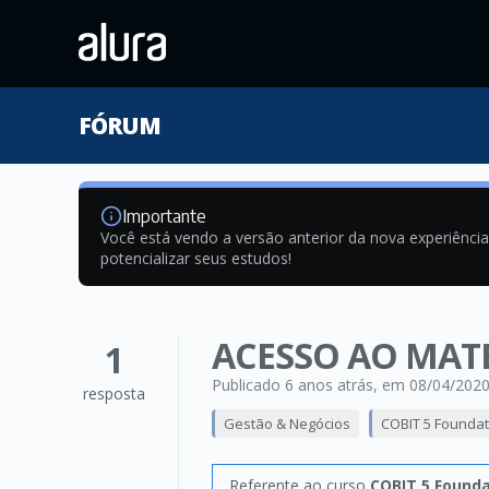
FÓRUM
Importante
Você está vendo a versão anterior da nova experiênci
potencializar seus estudos!
ACESSO AO MATE
1
Publicado 6 anos atrás
, em 08/04/202
resposta
Gestão & Negócios
COBIT 5 Foundat
Referente ao curso
COBIT 5 Founda