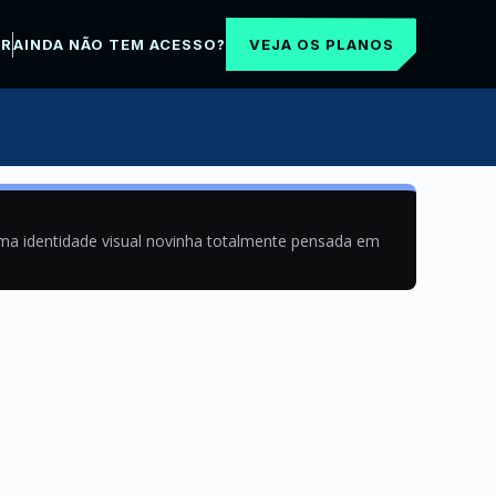
VEJA OS PLANOS
AR
AINDA NÃO TEM ACESSO?
uma identidade visual novinha totalmente pensada em