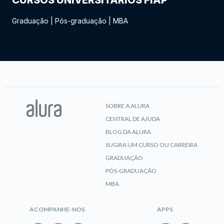
CURSOS UNIVERSITÁRIOS FIAP
Graduação
|
Pós-graduação
|
MBA
SOBRE A ALURA
CENTRAL DE AJUDA
BLOG DA ALURA
SUGIRA UM CURSO OU CARREIRA
GRADUAÇÃO
PÓS-GRADUAÇÃO
MBA
ACOMPANHE-NOS
APPS