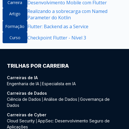
Desenvolvimento Mobile com Flutter
Carreira
Realizando a sobrecarga com Named
Artigo
Parameter do Kotlin
Flutter: Backend as a Service
Formação
Checkpoint Flutter - Nível 3
Curso
TRILHAS POR CARREIRA
Carreiras de IA
Engenharia de IA
Especialista em IA
|
Carreiras de Dados
Ciência de Dados
Análise de Dados
Governança de
|
|
Dados
Carreiras de Cyber
Cloud Security
AppSec: Desenvolvimento Seguro de
|
Aplicações