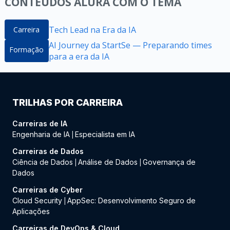
CONTEÚDOS ALURA COM O TEMA
Tech Lead na Era da IA
Carreira
AI Journey da StartSe — Preparando times
Formação
para a era da IA
TRILHAS POR CARREIRA
Carreiras de IA
Engenharia de IA
Especialista em IA
|
Carreiras de Dados
Ciência de Dados
Análise de Dados
Governança de
|
|
Dados
Carreiras de Cyber
Cloud Security
AppSec: Desenvolvimento Seguro de
|
Aplicações
Carreiras de DevOps & Cloud