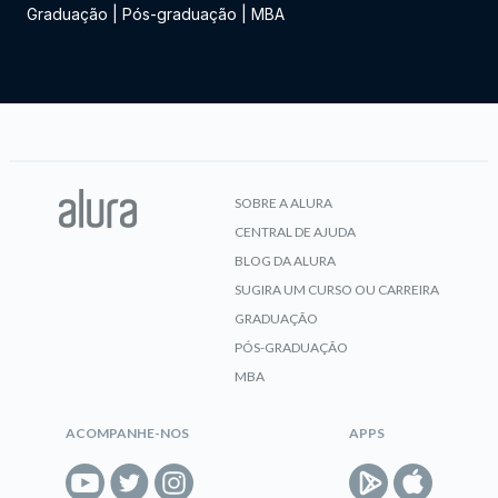
Graduação
|
Pós-graduação
|
MBA
SOBRE A ALURA
CENTRAL DE AJUDA
BLOG DA ALURA
SUGIRA UM CURSO OU CARREIRA
GRADUAÇÃO
PÓS-GRADUAÇÃO
MBA
ACOMPANHE-NOS
APPS