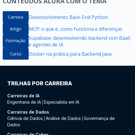
CONTEÚDOS ALURA COM O TEMA
Desenvolvimento Back-End Python
Carreira
MCP: o que é, como funciona e diferenças
Artigo
Supabase: desenvolvendo backend com BaaS
Formação
e agentes de IA
Docker na prática para Backend Java
Curso
TRILHAS POR CARREIRA
Carreiras de IA
Engenharia de IA
Especialista em IA
|
Carreiras de Dados
Ciência de Dados
Análise de Dados
Governança de
|
|
Dados
Carreiras de Cyber