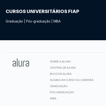
CURSOS UNIVERSITÁRIOS FIAP
Graduação
|
Pós-graduação
|
MBA
SOBRE A ALURA
CENTRAL DE AJUDA
BLOG DA ALURA
SUGIRA UM CURSO OU CARREIRA
GRADUAÇÃO
PÓS-GRADUAÇÃO
MBA