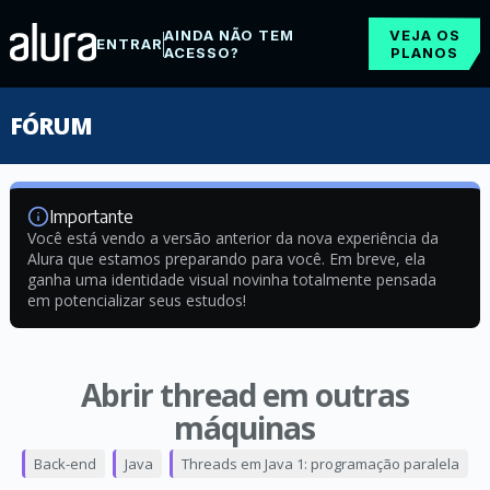
AINDA NÃO TEM
VEJA OS
ENTRAR
ACESSO?
PLANOS
FÓRUM
Importante
Você está vendo a versão anterior da nova experiência da
Alura que estamos preparando para você. Em breve, ela
ganha uma identidade visual novinha totalmente pensada
em potencializar seus estudos!
Abrir thread em outras
máquinas
Back-end
Java
Threads em Java 1: programação paralela