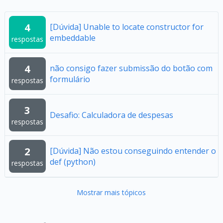
4
[Dúvida] Unable to locate constructor for
embeddable
respostas
4
não consigo fazer submissão do botão com
formulário
respostas
3
Desafio: Calculadora de despesas
respostas
2
[Dúvida] Não estou conseguindo entender o
def (python)
respostas
Mostrar mais tópicos