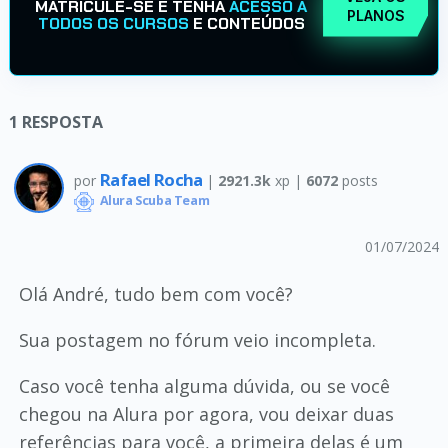
MATRICULE-SE E TENHA
ACESSO A
PLANOS
TODOS OS CURSOS
E CONTEÚDOS
1
RESPOSTA
Rafael Rocha
por
|
2921.3k
xp |
6072
posts
Alura Scuba Team
01/07/2024
Olá André, tudo bem com você?
Sua postagem no fórum veio incompleta.
Caso você tenha alguma dúvida, ou se você
chegou na Alura por agora, vou deixar duas
referências para você, a primeira delas é um