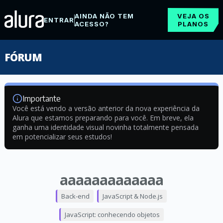
AINDA NÃO TEM
VEJA OS
ENTRAR
ACESSO?
PLANOS
FÓRUM
Importante
Você está vendo a versão anterior da nova experiência da
Alura que estamos preparando para você. Em breve, ela
ganha uma identidade visual novinha totalmente pensada
em potencializar seus estudos!
aaaaaaaaaaaaa
Back-end
JavaScript & Node.js
JavaScript: conhecendo objetos