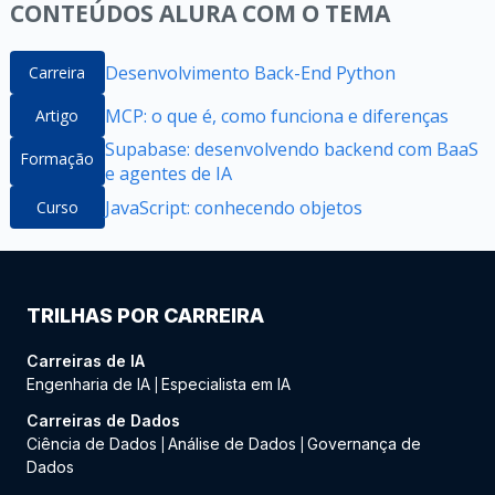
CONTEÚDOS ALURA COM O TEMA
Desenvolvimento Back-End Python
Carreira
MCP: o que é, como funciona e diferenças
Artigo
Supabase: desenvolvendo backend com BaaS
Formação
e agentes de IA
JavaScript: conhecendo objetos
Curso
TRILHAS POR CARREIRA
Carreiras de IA
Engenharia de IA
Especialista em IA
|
Carreiras de Dados
Ciência de Dados
Análise de Dados
Governança de
|
|
Dados