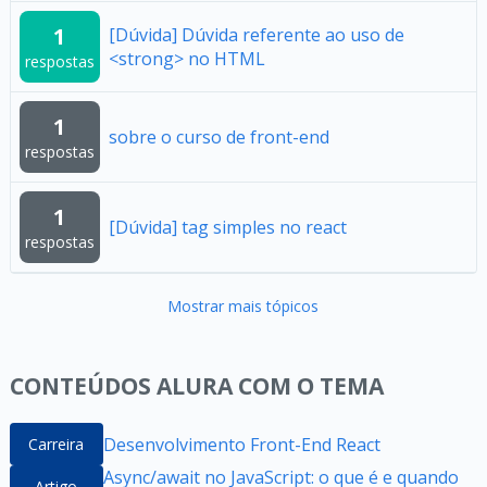
1
[Dúvida] Dúvida referente ao uso de
<strong> no HTML
respostas
1
sobre o curso de front-end
respostas
1
[Dúvida] tag simples no react
respostas
Mostrar mais tópicos
CONTEÚDOS ALURA COM O TEMA
Desenvolvimento Front-End React
Carreira
Async/await no JavaScript: o que é e quando
Artigo