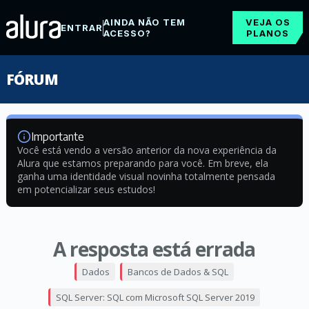
AINDA NÃO TEM
VEJA OS
ENTRAR
ACESSO?
PLANOS
FÓRUM
Importante
Você está vendo a versão anterior da nova experiência da
Alura que estamos preparando para você. Em breve, ela
ganha uma identidade visual novinha totalmente pensada
em potencializar seus estudos!
A resposta está errada
Dados
Bancos de Dados & SQL
SQL Server: SQL com Microsoft SQL Server 2019