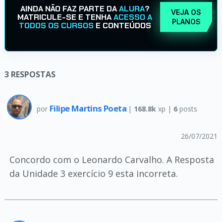
AINDA NÃO FAZ PARTE DA
ALURA
?
VEJA OS
MATRICULE-SE E TENHA
ACESSO A
PLANOS
TODOS OS CURSOS
E CONTEÚDOS
3
RESPOSTAS
Filipe Martins Poeta
por
|
168.8k
xp |
6
posts
26/07/2021
Concordo com o Leonardo Carvalho. A Resposta
da Unidade 3 exercício 9 esta incorreta.