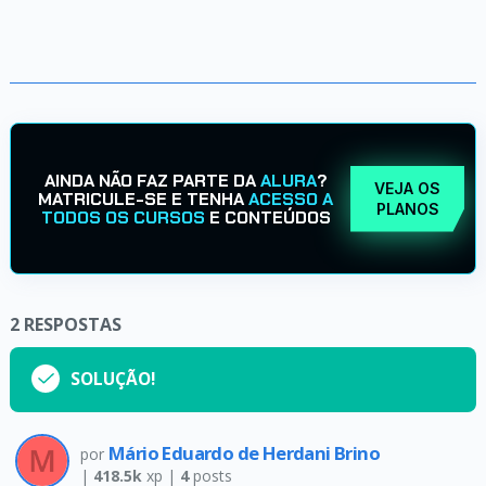
AINDA NÃO FAZ PARTE DA
ALURA
?
VEJA OS
MATRICULE-SE E TENHA
ACESSO A
PLANOS
TODOS OS CURSOS
E CONTEÚDOS
2
RESPOSTAS
SOLUÇÃO!
Mário Eduardo de Herdani Brino
por
|
418.5k
xp |
4
posts